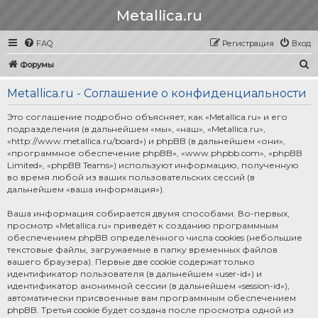
Metallica.ru
FAQ
Регистрация
Вход
П
Форумы
о
Metallica.ru - Соглашение о конфиденциальности
и
с
Это соглашение подробно объясняет, как «Metallica.ru» и его
подразделения (в дальнейшем «мы», «наш», «Metallica.ru»,
к
«http://www.metallica.ru/board») и phpBB (в дальнейшем «они»,
«программное обеспечение phpBB», «www.phpbb.com», «phpBB
Limited», «phpBB Teams») используют информацию, полученную
во время любой из ваших пользовательских сессий (в
дальнейшем «ваша информация»).
Ваша информация собирается двумя способами. Во-первых,
просмотр «Metallica.ru» приведёт к созданию программным
обеспечением phpBB определённого числа cookies (небольшие
текстовые файлы, загружаемые в папку временных файлов
вашего браузера). Первые две cookie содержат только
идентификатор пользователя (в дальнейшем «user-id») и
идентификатор анонимной сессии (в дальнейшем «session-id»),
автоматически присвоенные вам программным обеспечением
phpBB. Третья cookie будет создана после просмотра одной из