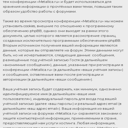
тем конференции «Metallica.ru» и будет использоваться для
хранения информации о прочтённых вами темах, повышая таким
образом удобство работы с форумами.
Также во время просмотра конференции «Metallica.ru» мы можем
установить cookies, внешние по отношению к программному
обеспечению phpBB, однако они выходят за рамки этого
документа, целью которого является рассмотрение страниц,
созданных исключительно программным обеспечением phpBB.
Вторым источником получения вашей информации являются
данные, которые вы отправляете на форум. Этими данными могут
быть, но не исчерпываются, следующие данные: сообщения,
размещённые под учётной записью Гостя (в дальнейшем
«анонимные сообщения»), данные, указанные при регистрации в
конференции «Metallica.ru» (в дальнейшем «ваша учётная запись»)
и сообщения, оставленные вами после регистрации и
авторизации (в дальнейшем «ваши сообщения»).
Ваша учётная запись будет содержать, как минимум, однозначно
идентифицируемое имя (в дальнейшем «ваше имя
пользователя»), индивидуальный пароль для входа под вашей
учётной записью (далее «ваш пароль») и реальный адрес email (в
дальнейшем «ваш адрес email»). Ваша информация из вашей
учётной записи на форумах «Metallica.ru» охраняется законами о
защите компьютерной информации, применяемыми в стране,
предоставляющей нам услуги хостинга. Любая информация,
запрашиваемая при регистрации в конференции «Metallica.ru»,