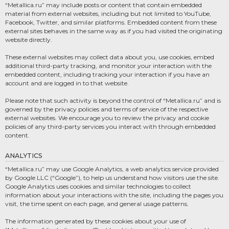
“Metallica.ru” may include posts or content that contain embedded
material from external websites, including but not limited to YouTube,
Facebook, Twitter, and similar platforms. Embedded content from these
external sites behaves in the same way as if you had visited the originating
website directly.
These external websites may collect data about you, use cookies, embed
additional third-party tracking, and monitor your interaction with the
embedded content, including tracking your interaction if you have an
account and are logged in to that website.
Please note that such activity is beyond the control of “Metallica.ru” and is
governed by the privacy policies and terms of service of the respective
external websites. We encourage you to review the privacy and cookie
policies of any third-party services you interact with through embedded
content.
ANALYTICS
“Metallica.ru” may use Google Analytics, a web analytics service provided
by Google LLC (“Google”), to help us understand how visitors use the site.
Google Analytics uses cookies and similar technologies to collect
information about your interactions with the site, including the pages you
visit, the time spent on each page, and general usage patterns.
The information generated by these cookies about your use of