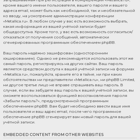
кроме вашего имени пользователя, вашего пароля и вашего
адреса email, может быть как необходимой, так и необязательной
ко вводу, на усмотрение администрации конференции
«Metallica.ru». В любом случае у вас есть возможность выбрать,
какая информация из вашей учётной записи будет
общедоступна. Кроме того, у вас есть возможность согласиться/
отказаться от получения сообщений, автоматически
сгенерированных программным обеспечением phpBB.
Ваш пароль надёжно зашифрован (односторонним
хэшированием). Однако не рекомендуется использовать этот же
самый пароль, регистрируясь на других сайтах. Ваш пароль
является средством доступа к вашей учётной записи на форумах
«Metallica.ru», пожалуйста, храните его в тайне, ни при каких
обстоятельствах ни представители «Metallica.ru», ни phpBB Limited,
ни другое третье лицо не вправе спрашивать ваш пароль. В
случае, если вы забудете ваш пароль к вашей учётной записи, вы
сможете воспользоваться функцией восстановления пароля
«Забыли пароль?», предусмотренной программным
обеспечением phpBB. Вам будет необходимо ввести ваше имя
пользователя и ваш адрес email, после чего программное
обеспечение phpBB сгенерирует вам новый пароль для вашей
учётной записи.
EMBEDDED CONTENT FROM OTHER WEBSITES