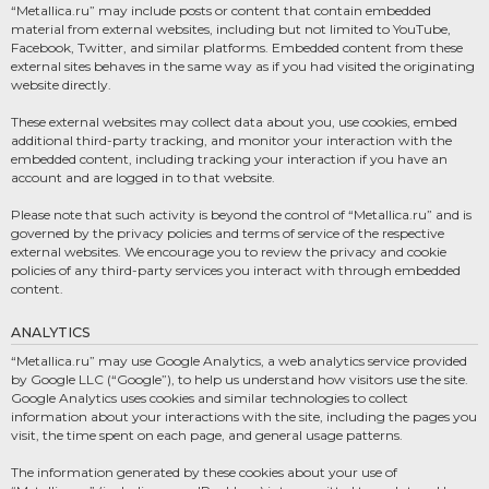
“Metallica.ru” may include posts or content that contain embedded
material from external websites, including but not limited to YouTube,
Facebook, Twitter, and similar platforms. Embedded content from these
external sites behaves in the same way as if you had visited the originating
website directly.
These external websites may collect data about you, use cookies, embed
additional third-party tracking, and monitor your interaction with the
embedded content, including tracking your interaction if you have an
account and are logged in to that website.
Please note that such activity is beyond the control of “Metallica.ru” and is
governed by the privacy policies and terms of service of the respective
external websites. We encourage you to review the privacy and cookie
policies of any third-party services you interact with through embedded
content.
ANALYTICS
“Metallica.ru” may use Google Analytics, a web analytics service provided
by Google LLC (“Google”), to help us understand how visitors use the site.
Google Analytics uses cookies and similar technologies to collect
information about your interactions with the site, including the pages you
visit, the time spent on each page, and general usage patterns.
The information generated by these cookies about your use of