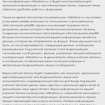
тем конференции «Metallica.ru» и будет использоваться для
хранения информации о прочтённых вами темах, повышая таким
образом удобство работы с форумами.
Также во время просмотра конференции «Metallica.ru» мы можем
установить cookies, внешние по отношению к программному
обеспечению phpBB, однако они выходят за рамки этого
документа, целью которого является рассмотрение страниц,
созданных исключительно программным обеспечением phpBB.
Вторым источником получения вашей информации являются
данные, которые вы отправляете на форум. Этими данными могут
быть, но не исчерпываются, следующие данные: сообщения,
размещённые под учётной записью Гостя (в дальнейшем
«анонимные сообщения»), данные, указанные при регистрации в
конференции «Metallica.ru» (в дальнейшем «ваша учётная запись»)
и сообщения, оставленные вами после регистрации и
авторизации (в дальнейшем «ваши сообщения»).
Ваша учётная запись будет содержать, как минимум, однозначно
идентифицируемое имя (в дальнейшем «ваше имя
пользователя»), индивидуальный пароль для входа под вашей
учётной записью (далее «ваш пароль») и реальный адрес email (в
дальнейшем «ваш адрес email»). Ваша информация из вашей
учётной записи на форумах «Metallica.ru» охраняется законами о
защите компьютерной информации, применяемыми в стране,
предоставляющей нам услуги хостинга. Любая информация,
запрашиваемая при регистрации в конференции «Metallica.ru»,