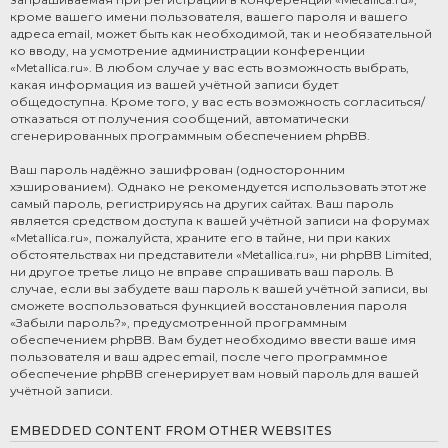
кроме вашего имени пользователя, вашего пароля и вашего
адреса email, может быть как необходимой, так и необязательной
ко вводу, на усмотрение администрации конференции
«Metallica.ru». В любом случае у вас есть возможность выбрать,
какая информация из вашей учётной записи будет
общедоступна. Кроме того, у вас есть возможность согласиться/
отказаться от получения сообщений, автоматически
сгенерированных программным обеспечением phpBB.
Ваш пароль надёжно зашифрован (односторонним
хэшированием). Однако не рекомендуется использовать этот же
самый пароль, регистрируясь на других сайтах. Ваш пароль
является средством доступа к вашей учётной записи на форумах
«Metallica.ru», пожалуйста, храните его в тайне, ни при каких
обстоятельствах ни представители «Metallica.ru», ни phpBB Limited,
ни другое третье лицо не вправе спрашивать ваш пароль. В
случае, если вы забудете ваш пароль к вашей учётной записи, вы
сможете воспользоваться функцией восстановления пароля
«Забыли пароль?», предусмотренной программным
обеспечением phpBB. Вам будет необходимо ввести ваше имя
пользователя и ваш адрес email, после чего программное
обеспечение phpBB сгенерирует вам новый пароль для вашей
учётной записи.
EMBEDDED CONTENT FROM OTHER WEBSITES