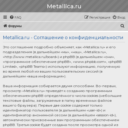
Metallica.ru
FAQ
Регистрация
Вход
П
Форумы
о
Metallica.ru - Соглашение о конфиденциальности
и
с
Это соглашение подробно объясняет, как «Metallica.ru» и его
подразделения (в дальнейшем «мы», «наш», «Metallica.ru»,
к
«http://www.metallica.ru/board») и phpBB (в дальнейшем «они»,
«программное обеспечение phpBB», «www.phpbb.com», «phpBB
Limited», «phpBB Teams») используют информацию, полученную
во время любой из ваших пользовательских сессий (в
дальнейшем «ваша информация»).
Ваша информация собирается двумя способами. Во-первых,
просмотр «Metallica.ru» приведёт к созданию программным
обеспечением phpBB определённого числа cookies (небольшие
текстовые файлы, загружаемые в папку временных файлов
вашего браузера). Первые две cookie содержат только
идентификатор пользователя (в дальнейшем «user-id») и
идентификатор анонимной сессии (в дальнейшем «session-id»),
автоматически присвоенные вам программным обеспечением
phpBB. Третья cookie будет создана после просмотра одной из