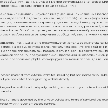
е сообщения»), данные, указанные при регистрации в конференции «Me
 авторизации (в дальнейшем «ваши сообщения»).
, однозначно идентифицируемое имя (в дальнейшем «ваше имя пользо
ный адрес email (в дальнейшем «ваш адрес email»). Ваша информация 
рмации, применяемыми в стране, предоставляющей нам услуги хост
ашего имени пользователя, вашего пароля и вашего адреса email, мож
etallica.ru». В любом случае у вас есть возможность выбрать, какая
 согласиться/отказаться от получения сообщений, автоматически с
ированием). Однако не рекомендуется использовать этот же самый 
аписи на форумах «Metallica.ru», пожалуйста, храните его в тайне, н
лицо не вправе спрашивать ваш пароль. В случае, если вы забудете ваш
 «Забыли пароль?», предусмотренной программным обеспечением ph
аммное обеспечение phpBB сгенерирует вам новый пароль для вашей
mbedded material from external websites, including but not limited to YouTub
if you had visited the originating website directly.
okies, embed additional third-party tracking, and monitor your interaction wi
 website.
llica.ru” and is governed by the privacy policies and terms of service of the re
 interact with through embedded content.