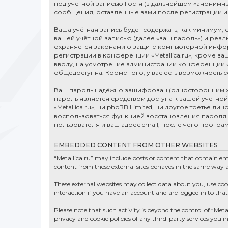
под учётной записью Гостя (в дальнейшем «анонимны
сообщения, оставленные вами после регистрации и
Ваша учётная запись будет содержать, как минимум
вашей учётной записью (далее «ваш пароль») и реаль
охраняется законами о защите компьютерной инфо
регистрации в конференции «Metallica.ru», кроме в
вводу, на усмотрение администрации конференции «M
общедоступна. Кроме того, у вас есть возможность
Ваш пароль надёжно зашифрован (односторонним хэш
пароль является средством доступа к вашей учётной з
«Metallica.ru», ни phpBB Limited, ни другое третье 
воспользоваться функцией восстановления пароля
пользователя и ваш адрес email, после чего прогр
EMBEDDED CONTENT FROM OTHER WEBSITES
“Metallica.ru” may include posts or content that contain e
content from these external sites behaves in the same way as 
These external websites may collect data about you, use co
interaction if you have an account and are logged in to that
Please note that such activity is beyond the control of “Meta
privacy and cookie policies of any third-party services you