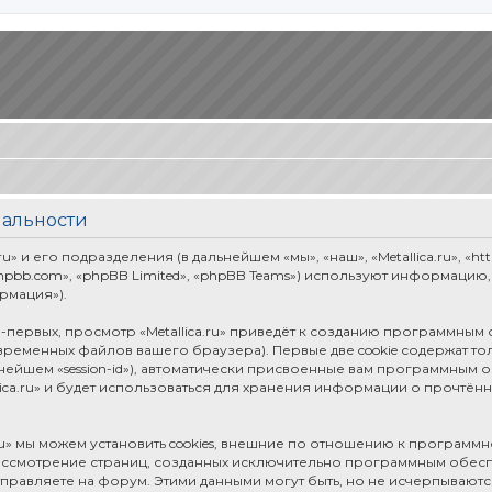
иальности
» и его подразделения (в дальнейшем «мы», «наш», «Metallica.ru», «htt
pbb.com», «phpBB Limited», «phpBB Teams») используют информацию
рмация»).
первых, просмотр «Metallica.ru» приведёт к созданию программным
временных файлов вашего браузера). Первые две cookie содержат т
ьнейшем «session-id»), автоматически присвоенные вам программным 
ica.ru» и будет использоваться для хранения информации о прочтён
ru» мы можем установить cookies, внешние по отношению к программ
рассмотрение страниц, созданных исключительно программным обе
правляете на форум. Этими данными могут быть, но не исчерпываю