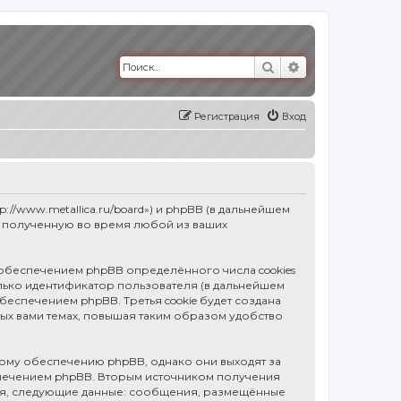
Поиск
Расширенный п
Регистрация
Вход
p://www.metallica.ru/board») и phpBB (в дальнейшем
, полученную во время любой из ваших
 обеспечением phpBB определённого числа cookies
олько идентификатор пользователя (в дальнейшем
обеспечением phpBB. Третья cookie будет создана
ных вами темах, повышая таким образом удобство
ному обеспечению phpBB, однако они выходят за
спечением phpBB. Вторым источником получения
тся, следующие данные: сообщения, размещённые