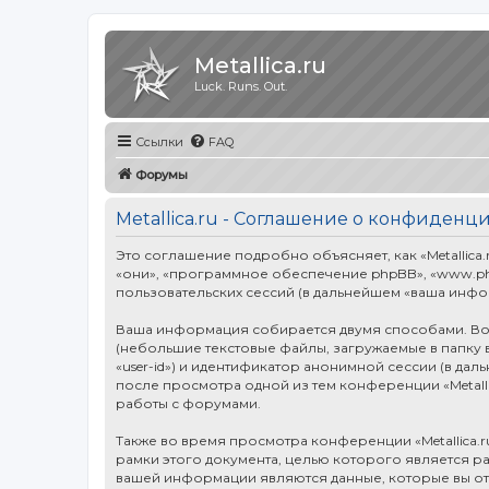
Metallica.ru
Luck. Runs. Out.
Ссылки
FAQ
Форумы
Metallica.ru - Соглашение о конфиденц
Это соглашение подробно объясняет, как «Metallica.ru
«они», «программное обеспечение phpBB», «www.ph
пользовательских сессий (в дальнейшем «ваша инфо
Ваша информация собирается двумя способами. Во-
(небольшие текстовые файлы, загружаемые в папку 
«user-id») и идентификатор анонимной сессии (в дал
после просмотра одной из тем конференции «Metall
работы с форумами.
Также во время просмотра конференции «Metallica.
рамки этого документа, целью которого является 
вашей информации являются данные, которые вы от