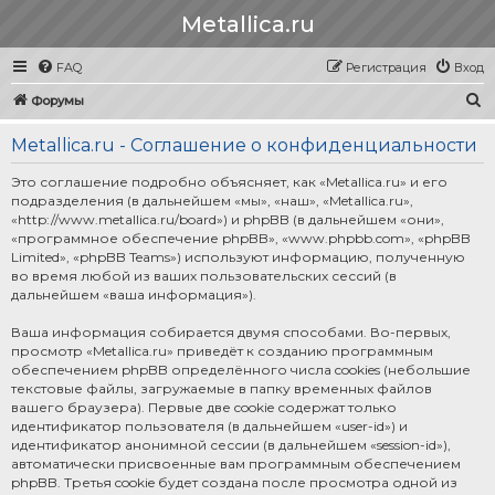
Metallica.ru
FAQ
Регистрация
Вход
П
Форумы
о
Metallica.ru - Соглашение о конфиденциальности
и
с
Это соглашение подробно объясняет, как «Metallica.ru» и его
подразделения (в дальнейшем «мы», «наш», «Metallica.ru»,
к
«http://www.metallica.ru/board») и phpBB (в дальнейшем «они»,
«программное обеспечение phpBB», «www.phpbb.com», «phpBB
Limited», «phpBB Teams») используют информацию, полученную
во время любой из ваших пользовательских сессий (в
дальнейшем «ваша информация»).
Ваша информация собирается двумя способами. Во-первых,
просмотр «Metallica.ru» приведёт к созданию программным
обеспечением phpBB определённого числа cookies (небольшие
текстовые файлы, загружаемые в папку временных файлов
вашего браузера). Первые две cookie содержат только
идентификатор пользователя (в дальнейшем «user-id») и
идентификатор анонимной сессии (в дальнейшем «session-id»),
автоматически присвоенные вам программным обеспечением
phpBB. Третья cookie будет создана после просмотра одной из