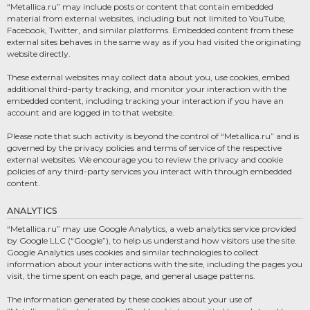
“Metallica.ru” may include posts or content that contain embedded
material from external websites, including but not limited to YouTube,
Facebook, Twitter, and similar platforms. Embedded content from these
external sites behaves in the same way as if you had visited the originating
website directly.
These external websites may collect data about you, use cookies, embed
additional third-party tracking, and monitor your interaction with the
embedded content, including tracking your interaction if you have an
account and are logged in to that website.
Please note that such activity is beyond the control of “Metallica.ru” and is
governed by the privacy policies and terms of service of the respective
external websites. We encourage you to review the privacy and cookie
policies of any third-party services you interact with through embedded
content.
ANALYTICS
“Metallica.ru” may use Google Analytics, a web analytics service provided
by Google LLC (“Google”), to help us understand how visitors use the site.
Google Analytics uses cookies and similar technologies to collect
information about your interactions with the site, including the pages you
visit, the time spent on each page, and general usage patterns.
The information generated by these cookies about your use of