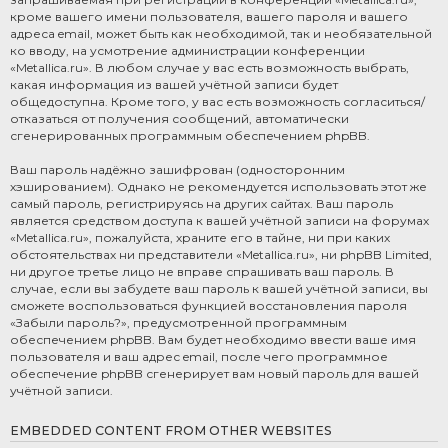
кроме вашего имени пользователя, вашего пароля и вашего
адреса email, может быть как необходимой, так и необязательной
ко вводу, на усмотрение администрации конференции
«Metallica.ru». В любом случае у вас есть возможность выбрать,
какая информация из вашей учётной записи будет
общедоступна. Кроме того, у вас есть возможность согласиться/
отказаться от получения сообщений, автоматически
сгенерированных программным обеспечением phpBB.
Ваш пароль надёжно зашифрован (односторонним
хэшированием). Однако не рекомендуется использовать этот же
самый пароль, регистрируясь на других сайтах. Ваш пароль
является средством доступа к вашей учётной записи на форумах
«Metallica.ru», пожалуйста, храните его в тайне, ни при каких
обстоятельствах ни представители «Metallica.ru», ни phpBB Limited,
ни другое третье лицо не вправе спрашивать ваш пароль. В
случае, если вы забудете ваш пароль к вашей учётной записи, вы
сможете воспользоваться функцией восстановления пароля
«Забыли пароль?», предусмотренной программным
обеспечением phpBB. Вам будет необходимо ввести ваше имя
пользователя и ваш адрес email, после чего программное
обеспечение phpBB сгенерирует вам новый пароль для вашей
учётной записи.
EMBEDDED CONTENT FROM OTHER WEBSITES