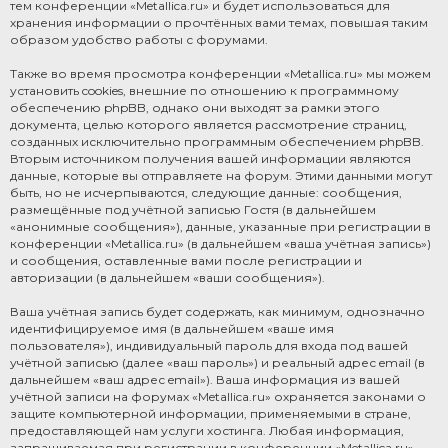
тем конференции «Metallica.ru» и будет использоваться для
хранения информации о прочтённых вами темах, повышая таким
образом удобство работы с форумами.
Также во время просмотра конференции «Metallica.ru» мы можем
установить cookies, внешние по отношению к программному
обеспечению phpBB, однако они выходят за рамки этого
документа, целью которого является рассмотрение страниц,
созданных исключительно программным обеспечением phpBB.
Вторым источником получения вашей информации являются
данные, которые вы отправляете на форум. Этими данными могут
быть, но не исчерпываются, следующие данные: сообщения,
размещённые под учётной записью Гостя (в дальнейшем
«анонимные сообщения»), данные, указанные при регистрации в
конференции «Metallica.ru» (в дальнейшем «ваша учётная запись»)
и сообщения, оставленные вами после регистрации и
авторизации (в дальнейшем «ваши сообщения»).
Ваша учётная запись будет содержать, как минимум, однозначно
идентифицируемое имя (в дальнейшем «ваше имя
пользователя»), индивидуальный пароль для входа под вашей
учётной записью (далее «ваш пароль») и реальный адрес email (в
дальнейшем «ваш адрес email»). Ваша информация из вашей
учётной записи на форумах «Metallica.ru» охраняется законами о
защите компьютерной информации, применяемыми в стране,
предоставляющей нам услуги хостинга. Любая информация,
запрашиваемая при регистрации в конференции «Metallica.ru»,