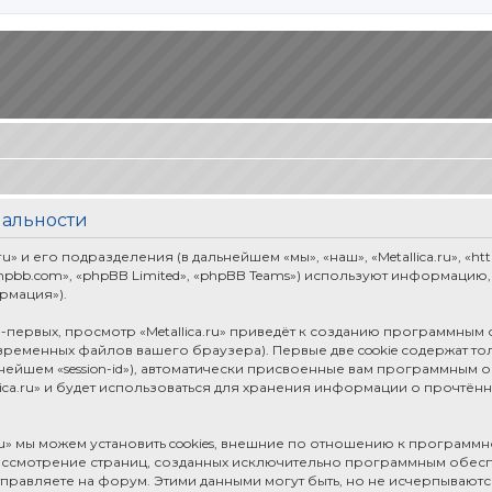
иальности
» и его подразделения (в дальнейшем «мы», «наш», «Metallica.ru», «htt
pbb.com», «phpBB Limited», «phpBB Teams») используют информацию
рмация»).
первых, просмотр «Metallica.ru» приведёт к созданию программным
временных файлов вашего браузера). Первые две cookie содержат т
ьнейшем «session-id»), автоматически присвоенные вам программным 
ica.ru» и будет использоваться для хранения информации о прочтён
ru» мы можем установить cookies, внешние по отношению к программ
рассмотрение страниц, созданных исключительно программным обе
правляете на форум. Этими данными могут быть, но не исчерпываю