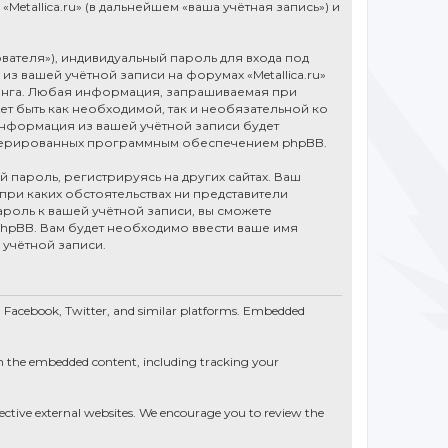
tallica.ru» (в дальнейшем «ваша учётная запись») и
вателя»), индивидуальный пароль для входа под
из вашей учётной записи на форумах «Metallica.ru»
инга. Любая информация, запрашиваемая при
ет быть как необходимой, так и необязательной ко
 информация из вашей учётной записи будет
генерированных программным обеспечением phpBB.
пароль, регистрируясь на других сайтах. Ваш
и при каких обстоятельствах ни представители
 пароль к вашей учётной записи, вы сможете
pBB. Вам будет необходимо ввести ваше имя
 учётной записи.
e, Facebook, Twitter, and similar platforms. Embedded
th the embedded content, including tracking your
spective external websites. We encourage you to review the