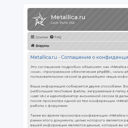
Metallica.ru
Luck. Runs. Out.
Ссылки
FAQ
Форумы
Metallica.ru - Соглашение о конфиденц
Это соглашение подробно объясняет, как «Metallica.ru
«они», «программное обеспечение phpBB», «www.ph
пользовательских сессий (в дальнейшем «ваша инфо
Ваша информация собирается двумя способами. Во-
(небольшие текстовые файлы, загружаемые в папку 
«user-id») и идентификатор анонимной сессии (в дал
после просмотра одной из тем конференции «Metall
работы с форумами.
Также во время просмотра конференции «Metallica.
рамки этого документа, целью которого является 
вашей информации являются данные, которые вы от