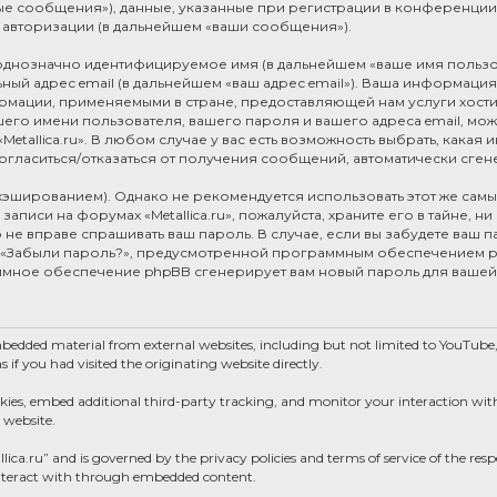
е сообщения»), данные, указанные при регистрации в конференции «Me
 авторизации (в дальнейшем «ваши сообщения»).
, однозначно идентифицируемое имя (в дальнейшем «ваше имя пользо
ный адрес email (в дальнейшем «ваш адрес email»). Ваша информация 
рмации, применяемыми в стране, предоставляющей нам услуги хост
ашего имени пользователя, вашего пароля и вашего адреса email, мож
etallica.ru». В любом случае у вас есть возможность выбрать, какая
 согласиться/отказаться от получения сообщений, автоматически с
ированием). Однако не рекомендуется использовать этот же самый 
аписи на форумах «Metallica.ru», пожалуйста, храните его в тайне, н
лицо не вправе спрашивать ваш пароль. В случае, если вы забудете ваш
 «Забыли пароль?», предусмотренной программным обеспечением ph
аммное обеспечение phpBB сгенерирует вам новый пароль для вашей
mbedded material from external websites, including but not limited to YouTub
if you had visited the originating website directly.
okies, embed additional third-party tracking, and monitor your interaction wi
 website.
llica.ru” and is governed by the privacy policies and terms of service of the re
 interact with through embedded content.