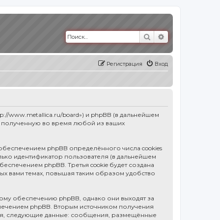
Поиск
Расширенный п
Регистрация
Вход
p://www.metallica.ru/board») и phpBB (в дальнейшем
, полученную во время любой из ваших
 обеспечением phpBB определённого числа cookies
олько идентификатор пользователя (в дальнейшем
обеспечением phpBB. Третья cookie будет создана
ных вами темах, повышая таким образом удобство
ному обеспечению phpBB, однако они выходят за
спечением phpBB. Вторым источником получения
тся, следующие данные: сообщения, размещённые