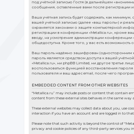
под учётной записью Гостя (в дальнейшем «анонимны
сообщения, оставленные вами после регистрации и
Ваша учётная запись будет содержать, как минимум
вашей учётной записью (далее «ваш пароль») и реаль
охраняется законами о защите компьютерной инфо
регистрации в конференции «Metallica.ru», кроме в
вводу, на усмотрение администрации конференции «M
общедоступна. Кроме того, у вас есть возможность
Ваш пароль надёжно зашифрован (односторонним хэш
пароль является средством доступа к вашей учётной з
«Metallica.ru», ни phpBB Limited, ни другое третье 
воспользоваться функцией восстановления пароля
пользователя и ваш адрес email, после чего прогр
EMBEDDED CONTENT FROM OTHER WEBSITES
“Metallica.ru” may include posts or content that contain e
content from these external sites behaves in the same way as 
These external websites may collect data about you, use co
interaction if you have an account and are logged in to that
Please note that such activity is beyond the control of “Meta
privacy and cookie policies of any third-party services you