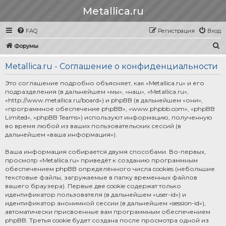
Metallica.ru
FAQ
Регистрация
Вход
П
Форумы
о
Metallica.ru - Соглашение о конфиденциальности
и
с
Это соглашение подробно объясняет, как «Metallica.ru» и его
подразделения (в дальнейшем «мы», «наш», «Metallica.ru»,
к
«http://www.metallica.ru/board») и phpBB (в дальнейшем «они»,
«программное обеспечение phpBB», «www.phpbb.com», «phpBB
Limited», «phpBB Teams») используют информацию, полученную
во время любой из ваших пользовательских сессий (в
дальнейшем «ваша информация»).
Ваша информация собирается двумя способами. Во-первых,
просмотр «Metallica.ru» приведёт к созданию программным
обеспечением phpBB определённого числа cookies (небольшие
текстовые файлы, загружаемые в папку временных файлов
вашего браузера). Первые две cookie содержат только
идентификатор пользователя (в дальнейшем «user-id») и
идентификатор анонимной сессии (в дальнейшем «session-id»),
автоматически присвоенные вам программным обеспечением
phpBB. Третья cookie будет создана после просмотра одной из