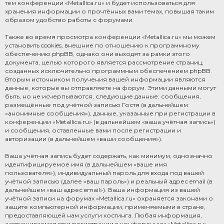
тем конференции «Metallica.ru» и будет использоваться для
хранения информации о прочтённых вами темах, повышая таким
образом удобство работы с форумами.
Также во время просмотра конференции «Metallica.ru» мы можем
установить cookies, внешние по отношению к программному
обеспечению phpBB, однако они выходят за рамки этого
документа, целью которого является рассмотрение страниц,
созданных исключительно программным обеспечением phpBB.
Вторым источником получения вашей информации являются
данные, которые вы отправляете на форум. Этими данными могут
быть, но не исчерпываются, следующие данные: сообщения,
размещённые под учётной записью Гостя (в дальнейшем
«анонимные сообщения»), данные, указанные при регистрации в
конференции «Metallica.ru» (в дальнейшем «ваша учётная запись»)
и сообщения, оставленные вами после регистрации и
авторизации (в дальнейшем «ваши сообщения»).
Ваша учётная запись будет содержать, как минимум, однозначно
идентифицируемое имя (в дальнейшем «ваше имя
пользователя»), индивидуальный пароль для входа под вашей
учётной записью (далее «ваш пароль») и реальный адрес email (в
дальнейшем «ваш адрес email»). Ваша информация из вашей
учётной записи на форумах «Metallica.ru» охраняется законами о
защите компьютерной информации, применяемыми в стране,
предоставляющей нам услуги хостинга. Любая информация,
запрашиваемая при регистрации в конференции «Metallica.ru»,