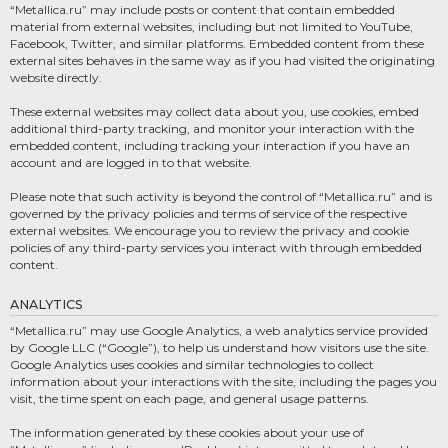
“Metallica.ru” may include posts or content that contain embedded
material from external websites, including but not limited to YouTube,
Facebook, Twitter, and similar platforms. Embedded content from these
external sites behaves in the same way as if you had visited the originating
website directly.
These external websites may collect data about you, use cookies, embed
additional third-party tracking, and monitor your interaction with the
embedded content, including tracking your interaction if you have an
account and are logged in to that website.
Please note that such activity is beyond the control of “Metallica.ru” and is
governed by the privacy policies and terms of service of the respective
external websites. We encourage you to review the privacy and cookie
policies of any third-party services you interact with through embedded
content.
ANALYTICS
“Metallica.ru” may use Google Analytics, a web analytics service provided
by Google LLC (“Google”), to help us understand how visitors use the site.
Google Analytics uses cookies and similar technologies to collect
information about your interactions with the site, including the pages you
visit, the time spent on each page, and general usage patterns.
The information generated by these cookies about your use of