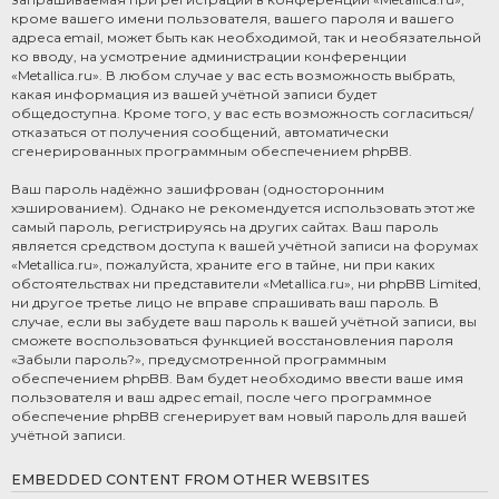
кроме вашего имени пользователя, вашего пароля и вашего
адреса email, может быть как необходимой, так и необязательной
ко вводу, на усмотрение администрации конференции
«Metallica.ru». В любом случае у вас есть возможность выбрать,
какая информация из вашей учётной записи будет
общедоступна. Кроме того, у вас есть возможность согласиться/
отказаться от получения сообщений, автоматически
сгенерированных программным обеспечением phpBB.
Ваш пароль надёжно зашифрован (односторонним
хэшированием). Однако не рекомендуется использовать этот же
самый пароль, регистрируясь на других сайтах. Ваш пароль
является средством доступа к вашей учётной записи на форумах
«Metallica.ru», пожалуйста, храните его в тайне, ни при каких
обстоятельствах ни представители «Metallica.ru», ни phpBB Limited,
ни другое третье лицо не вправе спрашивать ваш пароль. В
случае, если вы забудете ваш пароль к вашей учётной записи, вы
сможете воспользоваться функцией восстановления пароля
«Забыли пароль?», предусмотренной программным
обеспечением phpBB. Вам будет необходимо ввести ваше имя
пользователя и ваш адрес email, после чего программное
обеспечение phpBB сгенерирует вам новый пароль для вашей
учётной записи.
EMBEDDED CONTENT FROM OTHER WEBSITES