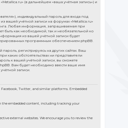
tallica.ru» (в дальнейшем «ваша учётная запись») и
вателя»), индивидуальный пароль для входа под
из вашей учётной записи на форумах «Metallica.ru»
инга. Любая информация, запрашиваемая при
ет быть как необходимой, так и необязательной ко
 информация из вашей учётной записи будет
генерированных программным обеспечением phpBB.
пароль, регистрируясь на других сайтах. Ваш
и при каких обстоятельствах ни представители
 пароль к вашей учётной записи, вы сможете
pBB. Вам будет необходимо ввести ваше имя
 учётной записи.
e, Facebook, Twitter, and similar platforms. Embedded
th the embedded content, including tracking your
spective external websites. We encourage you to review the