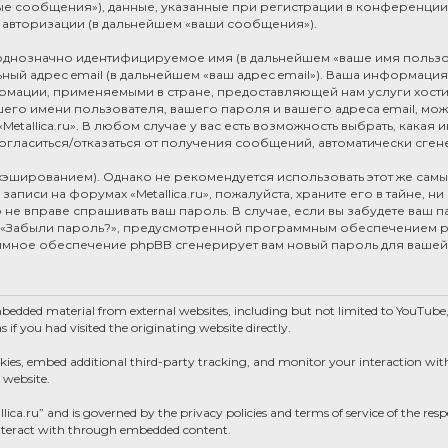
е сообщения»), данные, указанные при регистрации в конференции «Me
 авторизации (в дальнейшем «ваши сообщения»).
, однозначно идентифицируемое имя (в дальнейшем «ваше имя пользо
ный адрес email (в дальнейшем «ваш адрес email»). Ваша информация 
рмации, применяемыми в стране, предоставляющей нам услуги хост
ашего имени пользователя, вашего пароля и вашего адреса email, мож
etallica.ru». В любом случае у вас есть возможность выбрать, какая
 согласиться/отказаться от получения сообщений, автоматически с
ированием). Однако не рекомендуется использовать этот же самый 
аписи на форумах «Metallica.ru», пожалуйста, храните его в тайне, н
лицо не вправе спрашивать ваш пароль. В случае, если вы забудете ваш
 «Забыли пароль?», предусмотренной программным обеспечением ph
аммное обеспечение phpBB сгенерирует вам новый пароль для вашей
mbedded material from external websites, including but not limited to YouTub
if you had visited the originating website directly.
okies, embed additional third-party tracking, and monitor your interaction wi
 website.
llica.ru” and is governed by the privacy policies and terms of service of the re
 interact with through embedded content.