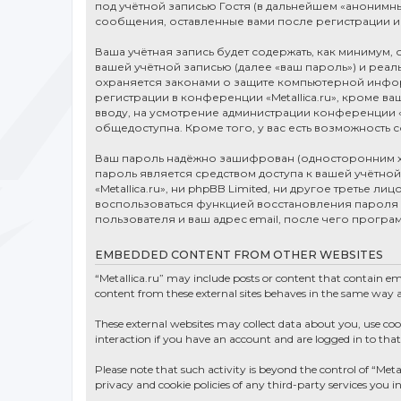
под учётной записью Гостя (в дальнейшем «анонимны
сообщения, оставленные вами после регистрации и
Ваша учётная запись будет содержать, как минимум
вашей учётной записью (далее «ваш пароль») и реаль
охраняется законами о защите компьютерной инфо
регистрации в конференции «Metallica.ru», кроме в
вводу, на усмотрение администрации конференции «M
общедоступна. Кроме того, у вас есть возможность
Ваш пароль надёжно зашифрован (односторонним хэш
пароль является средством доступа к вашей учётной з
«Metallica.ru», ни phpBB Limited, ни другое третье 
воспользоваться функцией восстановления пароля
пользователя и ваш адрес email, после чего прогр
EMBEDDED CONTENT FROM OTHER WEBSITES
“Metallica.ru” may include posts or content that contain e
content from these external sites behaves in the same way as 
These external websites may collect data about you, use co
interaction if you have an account and are logged in to that
Please note that such activity is beyond the control of “Meta
privacy and cookie policies of any third-party services you