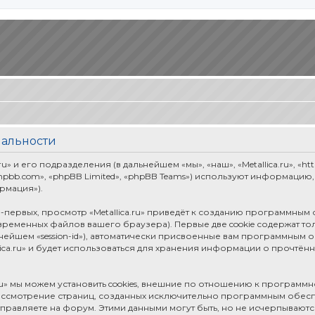
иальности
» и его подразделения (в дальнейшем «мы», «наш», «Metallica.ru», «htt
pbb.com», «phpBB Limited», «phpBB Teams») используют информацию
рмация»).
первых, просмотр «Metallica.ru» приведёт к созданию программным
временных файлов вашего браузера). Первые две cookie содержат т
ьнейшем «session-id»), автоматически присвоенные вам программным 
ica.ru» и будет использоваться для хранения информации о прочтён
ru» мы можем установить cookies, внешние по отношению к программ
рассмотрение страниц, созданных исключительно программным обе
правляете на форум. Этими данными могут быть, но не исчерпываю