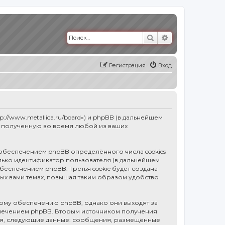
Поиск
Расширенный п
Регистрация
Вход
p://www.metallica.ru/board») и phpBB (в дальнейшем
, полученную во время любой из ваших
 обеспечением phpBB определённого числа cookies
олько идентификатор пользователя (в дальнейшем
обеспечением phpBB. Третья cookie будет создана
ных вами темах, повышая таким образом удобство
ному обеспечению phpBB, однако они выходят за
спечением phpBB. Вторым источником получения
тся, следующие данные: сообщения, размещённые