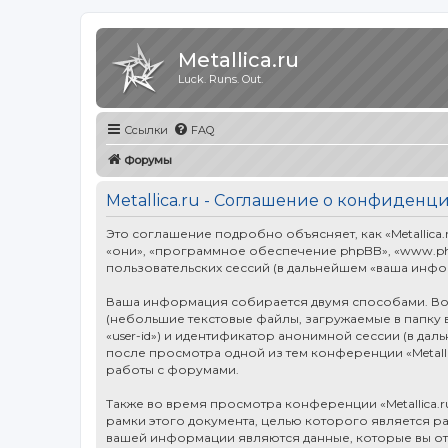
Metallica.ru
Luck. Runs. Out.
Ссылки
FAQ
Форумы
Metallica.ru - Соглашение о конфиденц
Это соглашение подробно объясняет, как «Metallica.ru
«они», «программное обеспечение phpBB», «www.ph
пользовательских сессий (в дальнейшем «ваша инфо
Ваша информация собирается двумя способами. Во-
(небольшие текстовые файлы, загружаемые в папку 
«user-id») и идентификатор анонимной сессии (в дал
после просмотра одной из тем конференции «Metall
работы с форумами.
Также во время просмотра конференции «Metallica.
рамки этого документа, целью которого является 
вашей информации являются данные, которые вы от