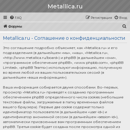
Metallica.ru
FAQ
Регистрация
Вход
П
Форумы
о
Metallica.ru - Соглашение о конфиденциальности
и
с
Это соглашение подробно объясняет, как «Metallica.ru» и его
подразделения (в дальнейшем «мы», «наш», «Metallica.ru»,
к
«http://www.metallica.ru/board») и phpBB (в дальнейшем «они»,
«программное обеспечение phpBB», «www.phpbb.com», «phpBB
Limited», «phpBB Teams») используют информацию, полученную
во время любой из ваших пользовательских сессий (в
дальнейшем «ваша информация»).
Ваша информация собирается двумя способами. Во-первых,
просмотр «Metallica.ru» приведёт к созданию программным
обеспечением phpBB определённого числа cookies (небольшие
текстовые файлы, загружаемые в папку временных файлов
вашего браузера). Первые две cookie содержат только
идентификатор пользователя (в дальнейшем «user-id») и
идентификатор анонимной сессии (в дальнейшем «session-id»),
автоматически присвоенные вам программным обеспечением
phpBB. Третья cookie будет создана после просмотра одной из