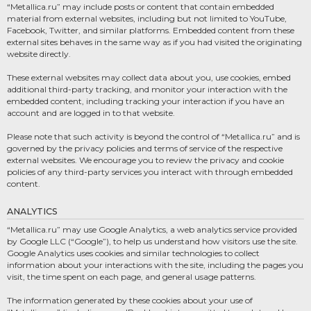
“Metallica.ru” may include posts or content that contain embedded
material from external websites, including but not limited to YouTube,
Facebook, Twitter, and similar platforms. Embedded content from these
external sites behaves in the same way as if you had visited the originating
website directly.
These external websites may collect data about you, use cookies, embed
additional third-party tracking, and monitor your interaction with the
embedded content, including tracking your interaction if you have an
account and are logged in to that website.
Please note that such activity is beyond the control of “Metallica.ru” and is
governed by the privacy policies and terms of service of the respective
external websites. We encourage you to review the privacy and cookie
policies of any third-party services you interact with through embedded
content.
ANALYTICS
“Metallica.ru” may use Google Analytics, a web analytics service provided
by Google LLC (“Google”), to help us understand how visitors use the site.
Google Analytics uses cookies and similar technologies to collect
information about your interactions with the site, including the pages you
visit, the time spent on each page, and general usage patterns.
The information generated by these cookies about your use of