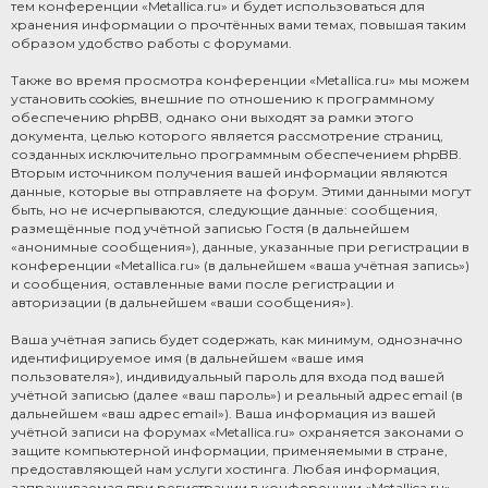
тем конференции «Metallica.ru» и будет использоваться для
хранения информации о прочтённых вами темах, повышая таким
образом удобство работы с форумами.
Также во время просмотра конференции «Metallica.ru» мы можем
установить cookies, внешние по отношению к программному
обеспечению phpBB, однако они выходят за рамки этого
документа, целью которого является рассмотрение страниц,
созданных исключительно программным обеспечением phpBB.
Вторым источником получения вашей информации являются
данные, которые вы отправляете на форум. Этими данными могут
быть, но не исчерпываются, следующие данные: сообщения,
размещённые под учётной записью Гостя (в дальнейшем
«анонимные сообщения»), данные, указанные при регистрации в
конференции «Metallica.ru» (в дальнейшем «ваша учётная запись»)
и сообщения, оставленные вами после регистрации и
авторизации (в дальнейшем «ваши сообщения»).
Ваша учётная запись будет содержать, как минимум, однозначно
идентифицируемое имя (в дальнейшем «ваше имя
пользователя»), индивидуальный пароль для входа под вашей
учётной записью (далее «ваш пароль») и реальный адрес email (в
дальнейшем «ваш адрес email»). Ваша информация из вашей
учётной записи на форумах «Metallica.ru» охраняется законами о
защите компьютерной информации, применяемыми в стране,
предоставляющей нам услуги хостинга. Любая информация,
запрашиваемая при регистрации в конференции «Metallica.ru»,