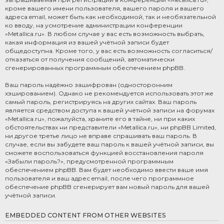
кроме вашего имени пользователя, вашего пароля и вашего
адреса email, может быть как необходимой, так и необязательной
ко вводу, на усмотрение администрации конференции
«Metallica.ru». В любом случае у вас есть возможность выбрать,
какая информация из вашей учётной записи будет
общедоступна. Кроме того, у вас есть возможность согласиться/
отказаться от получения сообщений, автоматически
сгенерированных программным обеспечением phpBB.
Ваш пароль надёжно зашифрован (односторонним
хэшированием). Однако не рекомендуется использовать этот же
самый пароль, регистрируясь на других сайтах. Ваш пароль
является средством доступа к вашей учётной записи на форумах
«Metallica.ru», пожалуйста, храните его в тайне, ни при каких
обстоятельствах ни представители «Metallica.ru», ни phpBB Limited,
ни другое третье лицо не вправе спрашивать ваш пароль. В
случае, если вы забудете ваш пароль к вашей учётной записи, вы
сможете воспользоваться функцией восстановления пароля
«Забыли пароль?», предусмотренной программным
обеспечением phpBB. Вам будет необходимо ввести ваше имя
пользователя и ваш адрес email, после чего программное
обеспечение phpBB сгенерирует вам новый пароль для вашей
учётной записи.
EMBEDDED CONTENT FROM OTHER WEBSITES