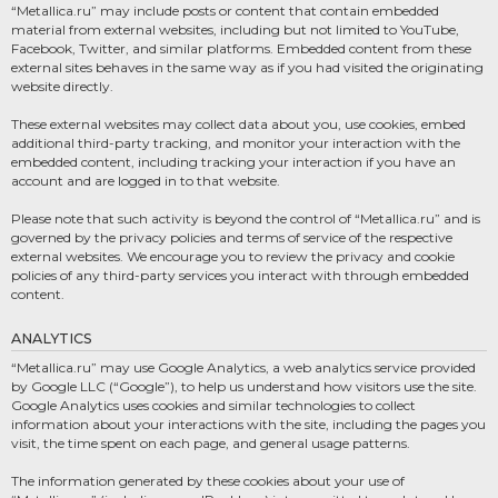
“Metallica.ru” may include posts or content that contain embedded
material from external websites, including but not limited to YouTube,
Facebook, Twitter, and similar platforms. Embedded content from these
external sites behaves in the same way as if you had visited the originating
website directly.
These external websites may collect data about you, use cookies, embed
additional third-party tracking, and monitor your interaction with the
embedded content, including tracking your interaction if you have an
account and are logged in to that website.
Please note that such activity is beyond the control of “Metallica.ru” and is
governed by the privacy policies and terms of service of the respective
external websites. We encourage you to review the privacy and cookie
policies of any third-party services you interact with through embedded
content.
ANALYTICS
“Metallica.ru” may use Google Analytics, a web analytics service provided
by Google LLC (“Google”), to help us understand how visitors use the site.
Google Analytics uses cookies and similar technologies to collect
information about your interactions with the site, including the pages you
visit, the time spent on each page, and general usage patterns.
The information generated by these cookies about your use of