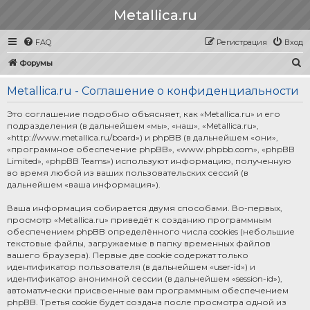
Metallica.ru
FAQ
Регистрация
Вход
П
Форумы
о
Metallica.ru - Соглашение о конфиденциальности
и
с
Это соглашение подробно объясняет, как «Metallica.ru» и его
подразделения (в дальнейшем «мы», «наш», «Metallica.ru»,
к
«http://www.metallica.ru/board») и phpBB (в дальнейшем «они»,
«программное обеспечение phpBB», «www.phpbb.com», «phpBB
Limited», «phpBB Teams») используют информацию, полученную
во время любой из ваших пользовательских сессий (в
дальнейшем «ваша информация»).
Ваша информация собирается двумя способами. Во-первых,
просмотр «Metallica.ru» приведёт к созданию программным
обеспечением phpBB определённого числа cookies (небольшие
текстовые файлы, загружаемые в папку временных файлов
вашего браузера). Первые две cookie содержат только
идентификатор пользователя (в дальнейшем «user-id») и
идентификатор анонимной сессии (в дальнейшем «session-id»),
автоматически присвоенные вам программным обеспечением
phpBB. Третья cookie будет создана после просмотра одной из