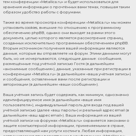
тем конференции «Metallica.ru» и будет использоваться для
хранения информации о прочтённых вами темах, повышая таким
образом удобство работы с форумами.
Также во время просмотра конференции «Metallica.ru» мы можем
установить cookies, внешние по отношению к программному
обеспечению phpBB, однако они выходят за рамки этого
документа, целью которого является рассмотрение страниц,
созданных исключительно программным обеспечением phpBB.
Вторым источником получения вашей информации являются
данные, которые вы отправляете на форум. Этими данными могут
быть, но не исчерпываются, следующие данные: сообщения,
размещённые под учётной записью Гостя (в дальнейшем
«анонимные сообщения»), данные, указанные при регистрации в
конференции «Metallica.ru» (в дальнейшем «ваша учётная запись»)
и сообщения, оставленные вами после регистрации и
авторизации (в дальнейшем «ваши сообщения»).
Ваша учётная запись будет содержать, как минимум, однозначно
идентифицируемое имя (в дальнейшем «ваше имя
пользователя»), индивидуальный пароль для входа под вашей
учётной записью (далее «ваш пароль») и реальный адрес email (в
дальнейшем «ваш адрес email»). Ваша информация из вашей
учётной записи на форумах «Metallica.ru» охраняется законами о
защите компьютерной информации, применяемыми в стране,
предоставляющей нам услуги хостинга. Любая информация,
запрашиваемая при регистрации в конференции «Metallica.ru»,