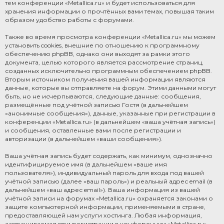
тем конференции «Metallica.ru» и будет использоваться для
хранения информации о прочтённых вами темах, повышая таким
образом удобство работы с форумами.
Также во время просмотра конференции «Metallica.ru» мы можем
установить cookies, внешние по отношению к программному
обеспечению phpBB, однако они выходят за рамки этого
документа, целью которого является рассмотрение страниц,
созданных исключительно программным обеспечением phpBB.
Вторым источником получения вашей информации являются
данные, которые вы отправляете на форум. Этими данными могут
быть, но не исчерпываются, следующие данные: сообщения,
размещённые под учётной записью Гостя (в дальнейшем
«анонимные сообщения»), данные, указанные при регистрации в
конференции «Metallica.ru» (в дальнейшем «ваша учётная запись»)
и сообщения, оставленные вами после регистрации и
авторизации (в дальнейшем «ваши сообщения»).
Ваша учётная запись будет содержать, как минимум, однозначно
идентифицируемое имя (в дальнейшем «ваше имя
пользователя»), индивидуальный пароль для входа под вашей
учётной записью (далее «ваш пароль») и реальный адрес email (в
дальнейшем «ваш адрес email»). Ваша информация из вашей
учётной записи на форумах «Metallica.ru» охраняется законами о
защите компьютерной информации, применяемыми в стране,
предоставляющей нам услуги хостинга. Любая информация,
запрашиваемая при регистрации в конференции «Metallica.ru»,