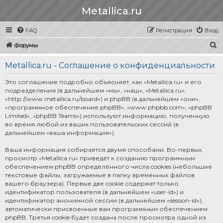
Metallica.ru
FAQ
Регистрация
Вход
П
Форумы
о
Metallica.ru - Соглашение о конфиденциальности
и
с
Это соглашение подробно объясняет, как «Metallica.ru» и его
подразделения (в дальнейшем «мы», «наш», «Metallica.ru»,
к
«http://www.metallica.ru/board») и phpBB (в дальнейшем «они»,
«программное обеспечение phpBB», «www.phpbb.com», «phpBB
Limited», «phpBB Teams») используют информацию, полученную
во время любой из ваших пользовательских сессий (в
дальнейшем «ваша информация»).
Ваша информация собирается двумя способами. Во-первых,
просмотр «Metallica.ru» приведёт к созданию программным
обеспечением phpBB определённого числа cookies (небольшие
текстовые файлы, загружаемые в папку временных файлов
вашего браузера). Первые две cookie содержат только
идентификатор пользователя (в дальнейшем «user-id») и
идентификатор анонимной сессии (в дальнейшем «session-id»),
автоматически присвоенные вам программным обеспечением
phpBB. Третья cookie будет создана после просмотра одной из