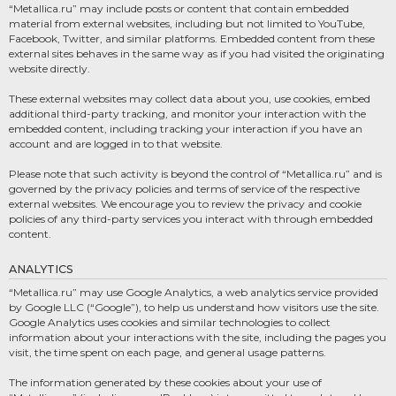
“Metallica.ru” may include posts or content that contain embedded
material from external websites, including but not limited to YouTube,
Facebook, Twitter, and similar platforms. Embedded content from these
external sites behaves in the same way as if you had visited the originating
website directly.
These external websites may collect data about you, use cookies, embed
additional third-party tracking, and monitor your interaction with the
embedded content, including tracking your interaction if you have an
account and are logged in to that website.
Please note that such activity is beyond the control of “Metallica.ru” and is
governed by the privacy policies and terms of service of the respective
external websites. We encourage you to review the privacy and cookie
policies of any third-party services you interact with through embedded
content.
ANALYTICS
“Metallica.ru” may use Google Analytics, a web analytics service provided
by Google LLC (“Google”), to help us understand how visitors use the site.
Google Analytics uses cookies and similar technologies to collect
information about your interactions with the site, including the pages you
visit, the time spent on each page, and general usage patterns.
The information generated by these cookies about your use of