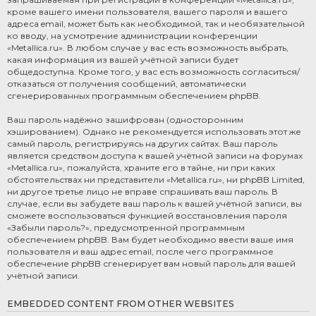
кроме вашего имени пользователя, вашего пароля и вашего
адреса email, может быть как необходимой, так и необязательной
ко вводу, на усмотрение администрации конференции
«Metallica.ru». В любом случае у вас есть возможность выбрать,
какая информация из вашей учётной записи будет
общедоступна. Кроме того, у вас есть возможность согласиться/
отказаться от получения сообщений, автоматически
сгенерированных программным обеспечением phpBB.
Ваш пароль надёжно зашифрован (односторонним
хэшированием). Однако не рекомендуется использовать этот же
самый пароль, регистрируясь на других сайтах. Ваш пароль
является средством доступа к вашей учётной записи на форумах
«Metallica.ru», пожалуйста, храните его в тайне, ни при каких
обстоятельствах ни представители «Metallica.ru», ни phpBB Limited,
ни другое третье лицо не вправе спрашивать ваш пароль. В
случае, если вы забудете ваш пароль к вашей учётной записи, вы
сможете воспользоваться функцией восстановления пароля
«Забыли пароль?», предусмотренной программным
обеспечением phpBB. Вам будет необходимо ввести ваше имя
пользователя и ваш адрес email, после чего программное
обеспечение phpBB сгенерирует вам новый пароль для вашей
учётной записи.
EMBEDDED CONTENT FROM OTHER WEBSITES