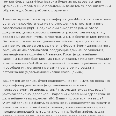
тем конференции «Metallica.ru» и будет использоваться для
хранения информации о прочтённых вами темах, повышая таким
образом удобство работы с форумами.
Также во время просмотра конференции «Metallica.ru» мы можем
установить cookies, внешние по отношению к программному
обеспечению phpBB, однако они выходят за рамки этого
документа, целью которого является рассмотрение страниц,
созданных исключительно программным обеспечением phpBB.
Вторым источником получения вашей информации являются
данные, которые вы отправляете на форум. Этими данными могут
быть, но не исчерпываются, следующие данные: сообщения,
размещённые под учётной записью Гостя (в дальнейшем
«анонимные сообщения»), данные, указанные при регистрации в
конференции «Metallica.ru» (в дальнейшем «ваша учётная запись»)
и сообщения, оставленные вами после регистрации и
авторизации (в дальнейшем «ваши сообщения»).
Ваша учётная запись будет содержать, как минимум, однозначно
идентифицируемое имя (в дальнейшем «ваше имя
пользователя»), индивидуальный пароль для входа под вашей
учётной записью (далее «ваш пароль») и реальный адрес email (в
дальнейшем «ваш адрес email»). Ваша информация из вашей
учётной записи на форумах «Metallica.ru» охраняется законами о
защите компьютерной информации, применяемыми в стране,
предоставляющей нам услуги хостинга. Любая информация,
запрашиваемая при регистрации в конференции «Metallica.ru»,