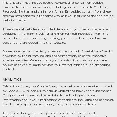
“Metallica.ru” may include posts or content that contain embedded
material from external websites, including but not limited to YouTube,
Facebook, Twitter, and similar platforms. Embedded content from these
external sites behaves in the same way as if you had visited the originating
website directly.
These external websites may collect data about you, use cookies, embed
additional third-party tracking, and monitor your interaction with the
embedded content, including tracking your interaction if you have an
account and are logged in to that website.
Please note that such activity is beyond the control of “Metallica.ru” and is
governed by the privacy policies and terms of service of the respective
external websites. We encourage you to review the privacy and cookie
policies of any third-party services you interact with through embedded
content.
ANALYTICS
“Metallica.ru” may use Google Analytics, a web analytics service provided
by Google LLC (“Google”), to help us understand how visitors use the site.
Google Analytics uses cookies and similar technologies to collect
information about your interactions with the site, including the pages you
visit, the time spent on each page, and general usage patterns.
The information generated by these cookies about your use of