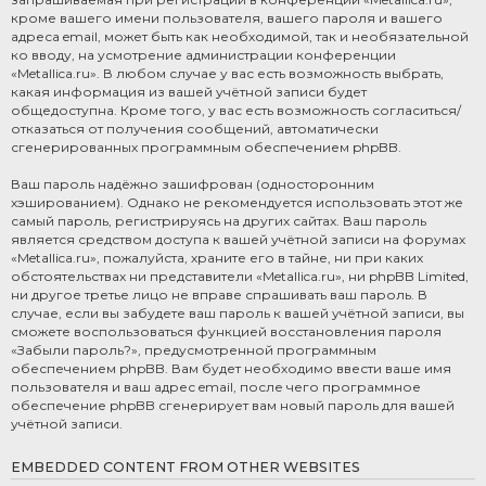
кроме вашего имени пользователя, вашего пароля и вашего
адреса email, может быть как необходимой, так и необязательной
ко вводу, на усмотрение администрации конференции
«Metallica.ru». В любом случае у вас есть возможность выбрать,
какая информация из вашей учётной записи будет
общедоступна. Кроме того, у вас есть возможность согласиться/
отказаться от получения сообщений, автоматически
сгенерированных программным обеспечением phpBB.
Ваш пароль надёжно зашифрован (односторонним
хэшированием). Однако не рекомендуется использовать этот же
самый пароль, регистрируясь на других сайтах. Ваш пароль
является средством доступа к вашей учётной записи на форумах
«Metallica.ru», пожалуйста, храните его в тайне, ни при каких
обстоятельствах ни представители «Metallica.ru», ни phpBB Limited,
ни другое третье лицо не вправе спрашивать ваш пароль. В
случае, если вы забудете ваш пароль к вашей учётной записи, вы
сможете воспользоваться функцией восстановления пароля
«Забыли пароль?», предусмотренной программным
обеспечением phpBB. Вам будет необходимо ввести ваше имя
пользователя и ваш адрес email, после чего программное
обеспечение phpBB сгенерирует вам новый пароль для вашей
учётной записи.
EMBEDDED CONTENT FROM OTHER WEBSITES