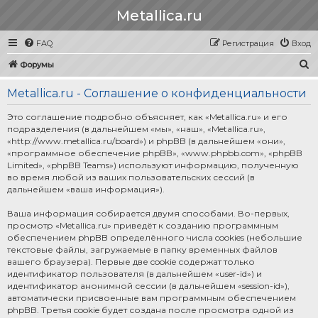
Metallica.ru
FAQ
Регистрация
Вход
П
Форумы
о
Metallica.ru - Соглашение о конфиденциальности
и
с
Это соглашение подробно объясняет, как «Metallica.ru» и его
подразделения (в дальнейшем «мы», «наш», «Metallica.ru»,
к
«http://www.metallica.ru/board») и phpBB (в дальнейшем «они»,
«программное обеспечение phpBB», «www.phpbb.com», «phpBB
Limited», «phpBB Teams») используют информацию, полученную
во время любой из ваших пользовательских сессий (в
дальнейшем «ваша информация»).
Ваша информация собирается двумя способами. Во-первых,
просмотр «Metallica.ru» приведёт к созданию программным
обеспечением phpBB определённого числа cookies (небольшие
текстовые файлы, загружаемые в папку временных файлов
вашего браузера). Первые две cookie содержат только
идентификатор пользователя (в дальнейшем «user-id») и
идентификатор анонимной сессии (в дальнейшем «session-id»),
автоматически присвоенные вам программным обеспечением
phpBB. Третья cookie будет создана после просмотра одной из