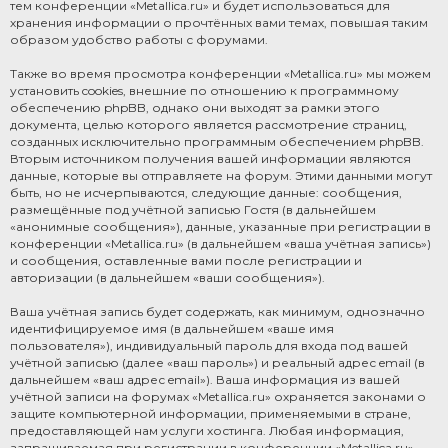
тем конференции «Metallica.ru» и будет использоваться для
хранения информации о прочтённых вами темах, повышая таким
образом удобство работы с форумами.
Также во время просмотра конференции «Metallica.ru» мы можем
установить cookies, внешние по отношению к программному
обеспечению phpBB, однако они выходят за рамки этого
документа, целью которого является рассмотрение страниц,
созданных исключительно программным обеспечением phpBB.
Вторым источником получения вашей информации являются
данные, которые вы отправляете на форум. Этими данными могут
быть, но не исчерпываются, следующие данные: сообщения,
размещённые под учётной записью Гостя (в дальнейшем
«анонимные сообщения»), данные, указанные при регистрации в
конференции «Metallica.ru» (в дальнейшем «ваша учётная запись»)
и сообщения, оставленные вами после регистрации и
авторизации (в дальнейшем «ваши сообщения»).
Ваша учётная запись будет содержать, как минимум, однозначно
идентифицируемое имя (в дальнейшем «ваше имя
пользователя»), индивидуальный пароль для входа под вашей
учётной записью (далее «ваш пароль») и реальный адрес email (в
дальнейшем «ваш адрес email»). Ваша информация из вашей
учётной записи на форумах «Metallica.ru» охраняется законами о
защите компьютерной информации, применяемыми в стране,
предоставляющей нам услуги хостинга. Любая информация,
запрашиваемая при регистрации в конференции «Metallica.ru»,