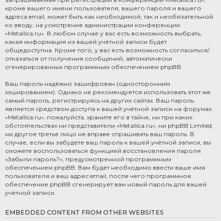
кроме вашего имени пользователя, вашего пароля и вашего
адреса email, может быть как необходимой, так и необязательной
ко вводу, на усмотрение администрации конференции
«Metallica.ru». В любом случае у вас есть возможность выбрать,
какая информация из вашей учётной записи будет
общедоступна. Кроме того, у вас есть возможность согласиться/
отказаться от получения сообщений, автоматически
сгенерированных программным обеспечением phpBB.
Ваш пароль надёжно зашифрован (односторонним
хэшированием). Однако не рекомендуется использовать этот же
самый пароль, регистрируясь на других сайтах. Ваш пароль
является средством доступа к вашей учётной записи на форумах
«Metallica.ru», пожалуйста, храните его в тайне, ни при каких
обстоятельствах ни представители «Metallica.ru», ни phpBB Limited,
ни другое третье лицо не вправе спрашивать ваш пароль. В
случае, если вы забудете ваш пароль к вашей учётной записи, вы
сможете воспользоваться функцией восстановления пароля
«Забыли пароль?», предусмотренной программным
обеспечением phpBB. Вам будет необходимо ввести ваше имя
пользователя и ваш адрес email, после чего программное
обеспечение phpBB сгенерирует вам новый пароль для вашей
учётной записи.
EMBEDDED CONTENT FROM OTHER WEBSITES