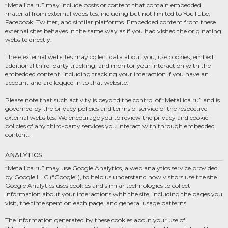
“Metallica.ru” may include posts or content that contain embedded
material from external websites, including but not limited to YouTube,
Facebook, Twitter, and similar platforms. Embedded content from these
external sites behaves in the same way as if you had visited the originating
website directly.
These external websites may collect data about you, use cookies, embed
additional third-party tracking, and monitor your interaction with the
embedded content, including tracking your interaction if you have an
account and are logged in to that website.
Please note that such activity is beyond the control of “Metallica.ru” and is
governed by the privacy policies and terms of service of the respective
external websites. We encourage you to review the privacy and cookie
policies of any third-party services you interact with through embedded
content.
ANALYTICS
“Metallica.ru” may use Google Analytics, a web analytics service provided
by Google LLC (“Google”), to help us understand how visitors use the site.
Google Analytics uses cookies and similar technologies to collect
information about your interactions with the site, including the pages you
visit, the time spent on each page, and general usage patterns.
The information generated by these cookies about your use of