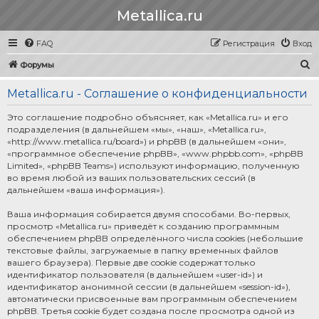
Metallica.ru
FAQ
Регистрация
Вход
П
Форумы
о
Metallica.ru - Соглашение о конфиденциальности
и
с
Это соглашение подробно объясняет, как «Metallica.ru» и его
подразделения (в дальнейшем «мы», «наш», «Metallica.ru»,
к
«http://www.metallica.ru/board») и phpBB (в дальнейшем «они»,
«программное обеспечение phpBB», «www.phpbb.com», «phpBB
Limited», «phpBB Teams») используют информацию, полученную
во время любой из ваших пользовательских сессий (в
дальнейшем «ваша информация»).
Ваша информация собирается двумя способами. Во-первых,
просмотр «Metallica.ru» приведёт к созданию программным
обеспечением phpBB определённого числа cookies (небольшие
текстовые файлы, загружаемые в папку временных файлов
вашего браузера). Первые две cookie содержат только
идентификатор пользователя (в дальнейшем «user-id») и
идентификатор анонимной сессии (в дальнейшем «session-id»),
автоматически присвоенные вам программным обеспечением
phpBB. Третья cookie будет создана после просмотра одной из