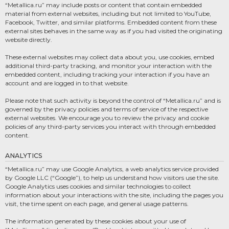
“Metallica.ru” may include posts or content that contain embedded
material from external websites, including but not limited to YouTube,
Facebook, Twitter, and similar platforms. Embedded content from these
external sites behaves in the same way as if you had visited the originating
website directly.
These external websites may collect data about you, use cookies, embed
additional third-party tracking, and monitor your interaction with the
embedded content, including tracking your interaction if you have an
account and are logged in to that website.
Please note that such activity is beyond the control of “Metallica.ru” and is
governed by the privacy policies and terms of service of the respective
external websites. We encourage you to review the privacy and cookie
policies of any third-party services you interact with through embedded
content.
ANALYTICS
“Metallica.ru” may use Google Analytics, a web analytics service provided
by Google LLC (“Google”), to help us understand how visitors use the site.
Google Analytics uses cookies and similar technologies to collect
information about your interactions with the site, including the pages you
visit, the time spent on each page, and general usage patterns.
The information generated by these cookies about your use of