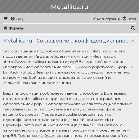
Metallica.ru
FAQ
Регистрация
Вход
П
Форумы
о
Metallica.ru - Соглашение о конфиденциальности
и
с
Это соглашение подробно объясняет, как «Metallica.ru» и его
подразделения (в дальнейшем «мы», «наш», «Metallica.ru»,
к
«http://www.metallica.ru/board») и phpBB (в дальнейшем «они»,
«программное обеспечение phpBB», «www.phpbb.com», «phpBB
Limited», «phpBB Teams») используют информацию, полученную
во время любой из ваших пользовательских сессий (в
дальнейшем «ваша информация»).
Ваша информация собирается двумя способами. Во-первых,
просмотр «Metallica.ru» приведёт к созданию программным
обеспечением phpBB определённого числа cookies (небольшие
текстовые файлы, загружаемые в папку временных файлов
вашего браузера). Первые две cookie содержат только
идентификатор пользователя (в дальнейшем «user-id») и
идентификатор анонимной сессии (в дальнейшем «session-id»),
автоматически присвоенные вам программным обеспечением
phpBB. Третья cookie будет создана после просмотра одной из