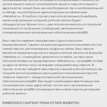
кроме вашего имени пользователя, вашего пароля и вашего
адреса email, может быть как необходимой, так и необязательной
ко вводу, на усмотрение администрации конференции
«Metallica.ru». В любом случае у вас есть возможность выбрать,
какая информация из вашей учётной записи будет
общедоступна. Кроме того, у вас есть возможность согласиться/
отказаться от получения сообщений, автоматически
сгенерированных программным обеспечением phpBB.
Ваш пароль надёжно зашифрован (односторонним
хэшированием). Однако не рекомендуется использовать этот же
самый пароль, регистрируясь на других сайтах. Ваш пароль
является средством доступа к вашей учётной записи на форумах
«Metallica.ru», пожалуйста, храните его в тайне, ни при каких
обстоятельствах ни представители «Metallica.ru», ни phpBB Limited,
ни другое третье лицо не вправе спрашивать ваш пароль. В
случае, если вы забудете ваш пароль к вашей учётной записи, вы
сможете воспользоваться функцией восстановления пароля
«Забыли пароль?», предусмотренной программным
обеспечением phpBB. Вам будет необходимо ввести ваше имя
пользователя и ваш адрес email, после чего программное
обеспечение phpBB сгенерирует вам новый пароль для вашей
учётной записи.
EMBEDDED CONTENT FROM OTHER WEBSITES