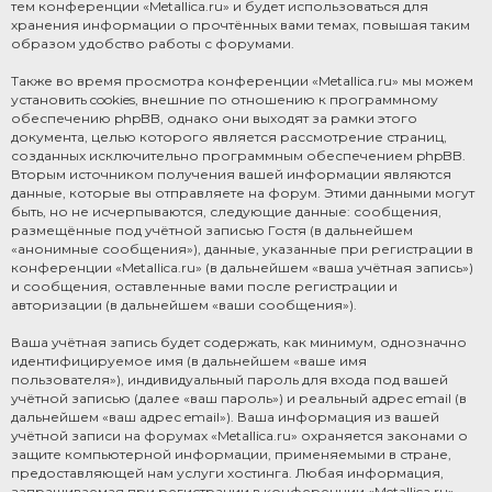
тем конференции «Metallica.ru» и будет использоваться для
хранения информации о прочтённых вами темах, повышая таким
образом удобство работы с форумами.
Также во время просмотра конференции «Metallica.ru» мы можем
установить cookies, внешние по отношению к программному
обеспечению phpBB, однако они выходят за рамки этого
документа, целью которого является рассмотрение страниц,
созданных исключительно программным обеспечением phpBB.
Вторым источником получения вашей информации являются
данные, которые вы отправляете на форум. Этими данными могут
быть, но не исчерпываются, следующие данные: сообщения,
размещённые под учётной записью Гостя (в дальнейшем
«анонимные сообщения»), данные, указанные при регистрации в
конференции «Metallica.ru» (в дальнейшем «ваша учётная запись»)
и сообщения, оставленные вами после регистрации и
авторизации (в дальнейшем «ваши сообщения»).
Ваша учётная запись будет содержать, как минимум, однозначно
идентифицируемое имя (в дальнейшем «ваше имя
пользователя»), индивидуальный пароль для входа под вашей
учётной записью (далее «ваш пароль») и реальный адрес email (в
дальнейшем «ваш адрес email»). Ваша информация из вашей
учётной записи на форумах «Metallica.ru» охраняется законами о
защите компьютерной информации, применяемыми в стране,
предоставляющей нам услуги хостинга. Любая информация,
запрашиваемая при регистрации в конференции «Metallica.ru»,