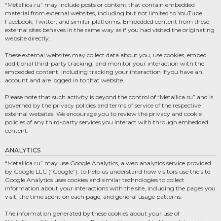
“Metallica.ru” may include posts or content that contain embedded
material from external websites, including but not limited to YouTube,
Facebook, Twitter, and similar platforms. Embedded content from these
external sites behaves in the same way as if you had visited the originating
website directly.
These external websites may collect data about you, use cookies, embed
additional third-party tracking, and monitor your interaction with the
embedded content, including tracking your interaction if you have an
account and are logged in to that website.
Please note that such activity is beyond the control of “Metallica.ru” and is
governed by the privacy policies and terms of service of the respective
external websites. We encourage you to review the privacy and cookie
policies of any third-party services you interact with through embedded
content.
ANALYTICS
“Metallica.ru” may use Google Analytics, a web analytics service provided
by Google LLC (“Google”), to help us understand how visitors use the site.
Google Analytics uses cookies and similar technologies to collect
information about your interactions with the site, including the pages you
visit, the time spent on each page, and general usage patterns.
The information generated by these cookies about your use of