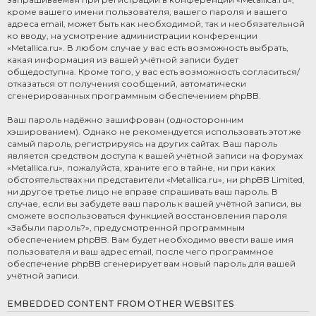
кроме вашего имени пользователя, вашего пароля и вашего
адреса email, может быть как необходимой, так и необязательной
ко вводу, на усмотрение администрации конференции
«Metallica.ru». В любом случае у вас есть возможность выбрать,
какая информация из вашей учётной записи будет
общедоступна. Кроме того, у вас есть возможность согласиться/
отказаться от получения сообщений, автоматически
сгенерированных программным обеспечением phpBB.
Ваш пароль надёжно зашифрован (односторонним
хэшированием). Однако не рекомендуется использовать этот же
самый пароль, регистрируясь на других сайтах. Ваш пароль
является средством доступа к вашей учётной записи на форумах
«Metallica.ru», пожалуйста, храните его в тайне, ни при каких
обстоятельствах ни представители «Metallica.ru», ни phpBB Limited,
ни другое третье лицо не вправе спрашивать ваш пароль. В
случае, если вы забудете ваш пароль к вашей учётной записи, вы
сможете воспользоваться функцией восстановления пароля
«Забыли пароль?», предусмотренной программным
обеспечением phpBB. Вам будет необходимо ввести ваше имя
пользователя и ваш адрес email, после чего программное
обеспечение phpBB сгенерирует вам новый пароль для вашей
учётной записи.
EMBEDDED CONTENT FROM OTHER WEBSITES