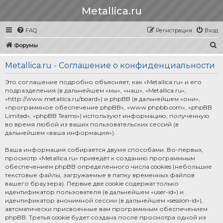
Metallica.ru
FAQ
Регистрация
Вход
П
Форумы
о
Metallica.ru - Соглашение о конфиденциальности
и
с
Это соглашение подробно объясняет, как «Metallica.ru» и его
подразделения (в дальнейшем «мы», «наш», «Metallica.ru»,
к
«http://www.metallica.ru/board») и phpBB (в дальнейшем «они»,
«программное обеспечение phpBB», «www.phpbb.com», «phpBB
Limited», «phpBB Teams») используют информацию, полученную
во время любой из ваших пользовательских сессий (в
дальнейшем «ваша информация»).
Ваша информация собирается двумя способами. Во-первых,
просмотр «Metallica.ru» приведёт к созданию программным
обеспечением phpBB определённого числа cookies (небольшие
текстовые файлы, загружаемые в папку временных файлов
вашего браузера). Первые две cookie содержат только
идентификатор пользователя (в дальнейшем «user-id») и
идентификатор анонимной сессии (в дальнейшем «session-id»),
автоматически присвоенные вам программным обеспечением
phpBB. Третья cookie будет создана после просмотра одной из