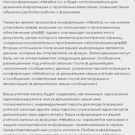
тем конференции «Metallica.ru» и будет использоваться для
хранения информации о прочтённых вами темах, повышая таким
образом удобство работы с форумами.
Также во время просмотра конференции «Metallica.ru» мы можем
установить cookies, внешние по отношению к программному
обеспечению phpBB, однако они выходят за рамки этого
документа, целью которого является рассмотрение страниц,
созданных исключительно программным обеспечением phpBB.
Вторым источником получения вашей информации являются
данные, которые вы отправляете на форум. Этими данными могут
быть, но не исчерпываются, следующие данные: сообщения,
размещённые под учётной записью Гостя (в дальнейшем
«анонимные сообщения»), данные, указанные при регистрации в
конференции «Metallica.ru» (в дальнейшем «ваша учётная запись»)
и сообщения, оставленные вами после регистрации и
авторизации (в дальнейшем «ваши сообщения»).
Ваша учётная запись будет содержать, как минимум, однозначно
идентифицируемое имя (в дальнейшем «ваше имя
пользователя»), индивидуальный пароль для входа под вашей
учётной записью (далее «ваш пароль») и реальный адрес email (в
дальнейшем «ваш адрес email»). Ваша информация из вашей
учётной записи на форумах «Metallica.ru» охраняется законами о
защите компьютерной информации, применяемыми в стране,
предоставляющей нам услуги хостинга. Любая информация,
запрашиваемая при регистрации в конференции «Metallica.ru»,