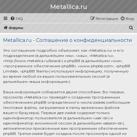
Metallica.ru
FAQ
Регистрация
Вход
П
Форумы
о
Metallica.ru - Соглашение о конфиденциальности
и
с
Это соглашение подробно объясняет, как «Metallica.ru» и его
подразделения (в дальнейшем «мы», «наш», «Metallica.ru»,
к
«http://www.metallica.ru/board») и phpBB (в дальнейшем «они»,
«программное обеспечение phpBB», «www.phpbb.com», «phpBB
Limited», «phpBB Teams») используют информацию, полученную
во время любой из ваших пользовательских сессий (в
дальнейшем «ваша информация»).
Ваша информация собирается двумя способами. Во-первых,
просмотр «Metallica.ru» приведёт к созданию программным
обеспечением phpBB определённого числа cookies (небольшие
текстовые файлы, загружаемые в папку временных файлов
вашего браузера). Первые две cookie содержат только
идентификатор пользователя (в дальнейшем «user-id») и
идентификатор анонимной сессии (в дальнейшем «session-id»),
автоматически присвоенные вам программным обеспечением
phpBB. Третья cookie будет создана после просмотра одной из