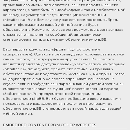
кроме вашего имени пользователя, вашего пароля и вашего
адреса email, может быть как необходимой, так и необязательной
ко вводу, на усмотрение администрации конференции
«Metallica.ru». В любом случае у вас есть возможность выбрать,
какая информация из вашей учётной записи будет
общедоступна. Кроме того, у вас есть возможность согласиться/
отказаться от получения сообщений, автоматически
сгенерированных программным обеспечением phpBB.
Ваш пароль надёжно зашифрован (односторонним
хэшированием). Однако не рекомендуется использовать этот же
самый пароль, регистрируясь на других сайтах. Ваш пароль
является средством доступа к вашей учётной записи на форумах
«Metallica.ru», пожалуйста, храните его в тайне, ни при каких
обстоятельствах ни представители «Metallica.ru», ни phpBB Limited,
ни другое третье лицо не вправе спрашивать ваш пароль. В
случае, если вы забудете ваш пароль к вашей учётной записи, вы
сможете воспользоваться функцией восстановления пароля
«Забыли пароль?», предусмотренной программным
обеспечением phpBB. Вам будет необходимо ввести ваше имя
пользователя и ваш адрес email, после чего программное
обеспечение phpBB сгенерирует вам новый пароль для вашей
учётной записи.
EMBEDDED CONTENT FROM OTHER WEBSITES