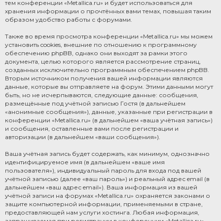
тем конференции «Metallica.ru» и будет использоваться для
хранения информации о прочтённых вами темах, повышая таким
образом удобство работы с форумами.
Также во время просмотра конференции «Metallica.ru» мы можем
установить cookies, внешние по отношению к программному
обеспечению phpBB, однако они выходят за рамки этого
документа, целью которого является рассмотрение страниц,
созданных исключительно программным обеспечением phpBB.
Вторым источником получения вашей информации являются
данные, которые вы отправляете на форум. Этими данными могут
быть, но не исчерпываются, следующие данные: сообщения,
размещённые под учётной записью Гостя (в дальнейшем
«анонимные сообщения»), данные, указанные при регистрации в
конференции «Metallica.ru» (в дальнейшем «ваша учётная запись»)
и сообщения, оставленные вами после регистрации и
авторизации (в дальнейшем «ваши сообщения»).
Ваша учётная запись будет содержать, как минимум, однозначно
идентифицируемое имя (в дальнейшем «ваше имя
пользователя»), индивидуальный пароль для входа под вашей
учётной записью (далее «ваш пароль») и реальный адрес email (в
дальнейшем «ваш адрес email»). Ваша информация из вашей
учётной записи на форумах «Metallica.ru» охраняется законами о
защите компьютерной информации, применяемыми в стране,
предоставляющей нам услуги хостинга. Любая информация,
запрашиваемая при регистрации в конференции «Metallica.ru»,