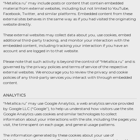
“Metallica.ru” may include posts or content that contain embedded
material from external websites, including but not limited to YouTube,
Facebook, Twitter, and similar platforms. Embedded content from these
external sites behaves in the same way as if you had visited the originating
website directly.
These external websites may collect data about you, use cookies, embed
additional third-party tracking, and monitor your interaction with the
embedded content, including tracking your interaction if you have an
account and are logged in to that website.
Please note that such activity is beyond the control of “Metallica.ru” and is
governed by the privacy policies and terms of service of the respective
external websites. We encourage you to review the privacy and cookie
policies of any third-party services you interact with through embedded
content.
ANALYTICS
“Metallica.ru” may use Google Analytics, a web analytics service provided
by Google LLC (“Google”), to help us understand how visitors use the site.
Google Analytics uses cookies and similar technologies to collect
information about your interactions with the site, including the pages you
visit, the time spent on each page, and general usage patterns.
The information generated by these cookies about your use of