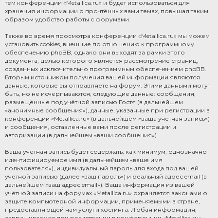
тем конференции «Metallica.ru» и будет использоваться для
хранения информации о прочтённых вами темах, повышая таким
образом удобство работы с форумами.
Также во время просмотра конференции «Metallica.ru» мы можем
установить cookies, внешние по отношению к программному
обеспечению phpBB, однако они выходят за рамки этого
документа, целью которого является рассмотрение страниц,
созданных исключительно программным обеспечением phpBB.
Вторым источником получения вашей информации являются
данные, которые вы отправляете на форум. Этими данными могут
быть, но не исчерпываются, следующие данные: сообщения,
размещённые под учётной записью Гостя (в дальнейшем
«анонимные сообщения»), данные, указанные при регистрации в
конференции «Metallica.ru» (в дальнейшем «ваша учётная запись»)
и сообщения, оставленные вами после регистрации и
авторизации (в дальнейшем «ваши сообщения»).
Ваша учётная запись будет содержать, как минимум, однозначно
идентифицируемое имя (в дальнейшем «ваше имя
пользователя»), индивидуальный пароль для входа под вашей
учётной записью (далее «ваш пароль») и реальный адрес email (в
дальнейшем «ваш адрес email»). Ваша информация из вашей
учётной записи на форумах «Metallica.ru» охраняется законами о
защите компьютерной информации, применяемыми в стране,
предоставляющей нам услуги хостинга. Любая информация,
запрашиваемая при регистрации в конференции «Metallica.ru»,