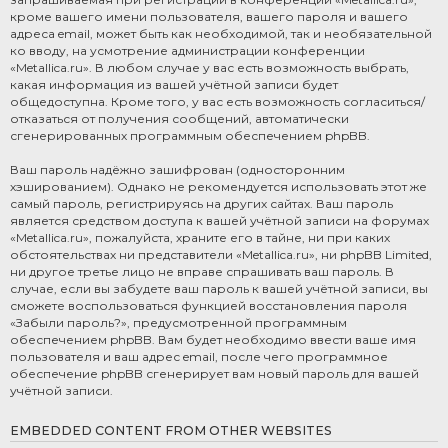
кроме вашего имени пользователя, вашего пароля и вашего
адреса email, может быть как необходимой, так и необязательной
ко вводу, на усмотрение администрации конференции
«Metallica.ru». В любом случае у вас есть возможность выбрать,
какая информация из вашей учётной записи будет
общедоступна. Кроме того, у вас есть возможность согласиться/
отказаться от получения сообщений, автоматически
сгенерированных программным обеспечением phpBB.
Ваш пароль надёжно зашифрован (односторонним
хэшированием). Однако не рекомендуется использовать этот же
самый пароль, регистрируясь на других сайтах. Ваш пароль
является средством доступа к вашей учётной записи на форумах
«Metallica.ru», пожалуйста, храните его в тайне, ни при каких
обстоятельствах ни представители «Metallica.ru», ни phpBB Limited,
ни другое третье лицо не вправе спрашивать ваш пароль. В
случае, если вы забудете ваш пароль к вашей учётной записи, вы
сможете воспользоваться функцией восстановления пароля
«Забыли пароль?», предусмотренной программным
обеспечением phpBB. Вам будет необходимо ввести ваше имя
пользователя и ваш адрес email, после чего программное
обеспечение phpBB сгенерирует вам новый пароль для вашей
учётной записи.
EMBEDDED CONTENT FROM OTHER WEBSITES