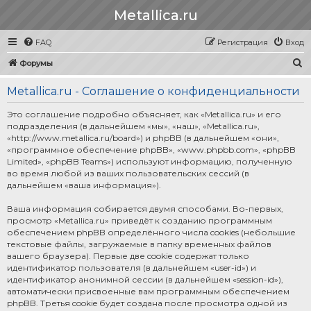
Metallica.ru
FAQ
Регистрация
Вход
П
Форумы
о
Metallica.ru - Соглашение о конфиденциальности
и
с
Это соглашение подробно объясняет, как «Metallica.ru» и его
подразделения (в дальнейшем «мы», «наш», «Metallica.ru»,
к
«http://www.metallica.ru/board») и phpBB (в дальнейшем «они»,
«программное обеспечение phpBB», «www.phpbb.com», «phpBB
Limited», «phpBB Teams») используют информацию, полученную
во время любой из ваших пользовательских сессий (в
дальнейшем «ваша информация»).
Ваша информация собирается двумя способами. Во-первых,
просмотр «Metallica.ru» приведёт к созданию программным
обеспечением phpBB определённого числа cookies (небольшие
текстовые файлы, загружаемые в папку временных файлов
вашего браузера). Первые две cookie содержат только
идентификатор пользователя (в дальнейшем «user-id») и
идентификатор анонимной сессии (в дальнейшем «session-id»),
автоматически присвоенные вам программным обеспечением
phpBB. Третья cookie будет создана после просмотра одной из