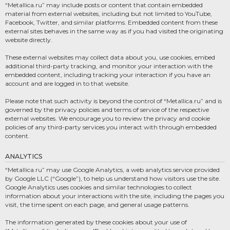
“Metallica.ru” may include posts or content that contain embedded
material from external websites, including but not limited to YouTube,
Facebook, Twitter, and similar platforms. Embedded content from these
external sites behaves in the same way as if you had visited the originating
website directly.
These external websites may collect data about you, use cookies, embed
additional third-party tracking, and monitor your interaction with the
embedded content, including tracking your interaction if you have an
account and are logged in to that website.
Please note that such activity is beyond the control of “Metallica.ru” and is
governed by the privacy policies and terms of service of the respective
external websites. We encourage you to review the privacy and cookie
policies of any third-party services you interact with through embedded
content.
ANALYTICS
“Metallica.ru” may use Google Analytics, a web analytics service provided
by Google LLC (“Google”), to help us understand how visitors use the site.
Google Analytics uses cookies and similar technologies to collect
information about your interactions with the site, including the pages you
visit, the time spent on each page, and general usage patterns.
The information generated by these cookies about your use of