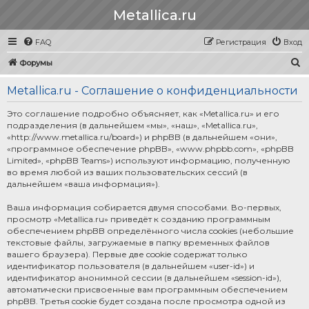
Metallica.ru
FAQ
Регистрация
Вход
П
Форумы
о
Metallica.ru - Соглашение о конфиденциальности
и
с
Это соглашение подробно объясняет, как «Metallica.ru» и его
подразделения (в дальнейшем «мы», «наш», «Metallica.ru»,
к
«http://www.metallica.ru/board») и phpBB (в дальнейшем «они»,
«программное обеспечение phpBB», «www.phpbb.com», «phpBB
Limited», «phpBB Teams») используют информацию, полученную
во время любой из ваших пользовательских сессий (в
дальнейшем «ваша информация»).
Ваша информация собирается двумя способами. Во-первых,
просмотр «Metallica.ru» приведёт к созданию программным
обеспечением phpBB определённого числа cookies (небольшие
текстовые файлы, загружаемые в папку временных файлов
вашего браузера). Первые две cookie содержат только
идентификатор пользователя (в дальнейшем «user-id») и
идентификатор анонимной сессии (в дальнейшем «session-id»),
автоматически присвоенные вам программным обеспечением
phpBB. Третья cookie будет создана после просмотра одной из