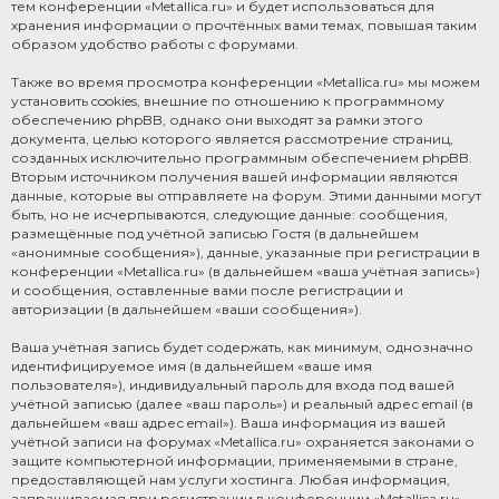
тем конференции «Metallica.ru» и будет использоваться для
хранения информации о прочтённых вами темах, повышая таким
образом удобство работы с форумами.
Также во время просмотра конференции «Metallica.ru» мы можем
установить cookies, внешние по отношению к программному
обеспечению phpBB, однако они выходят за рамки этого
документа, целью которого является рассмотрение страниц,
созданных исключительно программным обеспечением phpBB.
Вторым источником получения вашей информации являются
данные, которые вы отправляете на форум. Этими данными могут
быть, но не исчерпываются, следующие данные: сообщения,
размещённые под учётной записью Гостя (в дальнейшем
«анонимные сообщения»), данные, указанные при регистрации в
конференции «Metallica.ru» (в дальнейшем «ваша учётная запись»)
и сообщения, оставленные вами после регистрации и
авторизации (в дальнейшем «ваши сообщения»).
Ваша учётная запись будет содержать, как минимум, однозначно
идентифицируемое имя (в дальнейшем «ваше имя
пользователя»), индивидуальный пароль для входа под вашей
учётной записью (далее «ваш пароль») и реальный адрес email (в
дальнейшем «ваш адрес email»). Ваша информация из вашей
учётной записи на форумах «Metallica.ru» охраняется законами о
защите компьютерной информации, применяемыми в стране,
предоставляющей нам услуги хостинга. Любая информация,
запрашиваемая при регистрации в конференции «Metallica.ru»,