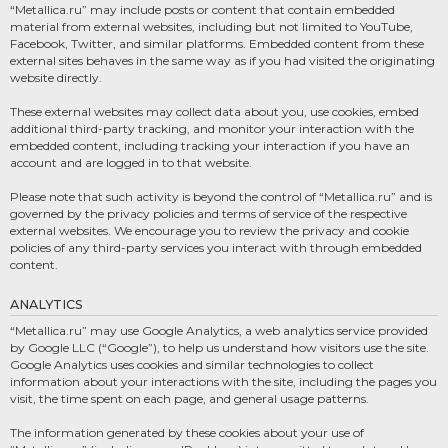
“Metallica.ru” may include posts or content that contain embedded
material from external websites, including but not limited to YouTube,
Facebook, Twitter, and similar platforms. Embedded content from these
external sites behaves in the same way as if you had visited the originating
website directly.
These external websites may collect data about you, use cookies, embed
additional third-party tracking, and monitor your interaction with the
embedded content, including tracking your interaction if you have an
account and are logged in to that website.
Please note that such activity is beyond the control of “Metallica.ru” and is
governed by the privacy policies and terms of service of the respective
external websites. We encourage you to review the privacy and cookie
policies of any third-party services you interact with through embedded
content.
ANALYTICS
“Metallica.ru” may use Google Analytics, a web analytics service provided
by Google LLC (“Google”), to help us understand how visitors use the site.
Google Analytics uses cookies and similar technologies to collect
information about your interactions with the site, including the pages you
visit, the time spent on each page, and general usage patterns.
The information generated by these cookies about your use of