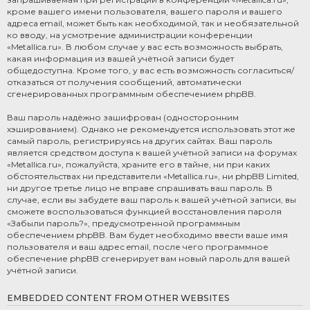
кроме вашего имени пользователя, вашего пароля и вашего
адреса email, может быть как необходимой, так и необязательной
ко вводу, на усмотрение администрации конференции
«Metallica.ru». В любом случае у вас есть возможность выбрать,
какая информация из вашей учётной записи будет
общедоступна. Кроме того, у вас есть возможность согласиться/
отказаться от получения сообщений, автоматически
сгенерированных программным обеспечением phpBB.
Ваш пароль надёжно зашифрован (односторонним
хэшированием). Однако не рекомендуется использовать этот же
самый пароль, регистрируясь на других сайтах. Ваш пароль
является средством доступа к вашей учётной записи на форумах
«Metallica.ru», пожалуйста, храните его в тайне, ни при каких
обстоятельствах ни представители «Metallica.ru», ни phpBB Limited,
ни другое третье лицо не вправе спрашивать ваш пароль. В
случае, если вы забудете ваш пароль к вашей учётной записи, вы
сможете воспользоваться функцией восстановления пароля
«Забыли пароль?», предусмотренной программным
обеспечением phpBB. Вам будет необходимо ввести ваше имя
пользователя и ваш адрес email, после чего программное
обеспечение phpBB сгенерирует вам новый пароль для вашей
учётной записи.
EMBEDDED CONTENT FROM OTHER WEBSITES