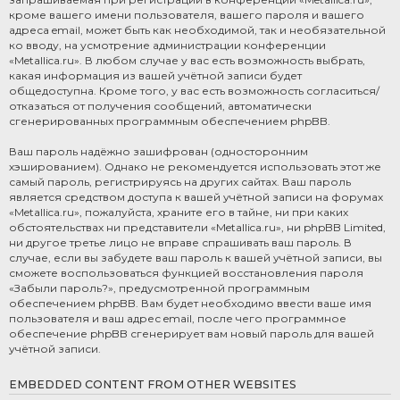
кроме вашего имени пользователя, вашего пароля и вашего
адреса email, может быть как необходимой, так и необязательной
ко вводу, на усмотрение администрации конференции
«Metallica.ru». В любом случае у вас есть возможность выбрать,
какая информация из вашей учётной записи будет
общедоступна. Кроме того, у вас есть возможность согласиться/
отказаться от получения сообщений, автоматически
сгенерированных программным обеспечением phpBB.
Ваш пароль надёжно зашифрован (односторонним
хэшированием). Однако не рекомендуется использовать этот же
самый пароль, регистрируясь на других сайтах. Ваш пароль
является средством доступа к вашей учётной записи на форумах
«Metallica.ru», пожалуйста, храните его в тайне, ни при каких
обстоятельствах ни представители «Metallica.ru», ни phpBB Limited,
ни другое третье лицо не вправе спрашивать ваш пароль. В
случае, если вы забудете ваш пароль к вашей учётной записи, вы
сможете воспользоваться функцией восстановления пароля
«Забыли пароль?», предусмотренной программным
обеспечением phpBB. Вам будет необходимо ввести ваше имя
пользователя и ваш адрес email, после чего программное
обеспечение phpBB сгенерирует вам новый пароль для вашей
учётной записи.
EMBEDDED CONTENT FROM OTHER WEBSITES