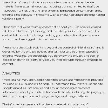
“Metallica.ru” may include posts or content that contain embedded
material from external websites, including but not limited to YouTube,
Facebook, Twitter, and similar platforms. Embedded content from these
external sites behaves in the same way as if you had visited the originating
website directly.
These external websites may collect data about you, use cookies, embed
additional third-party tracking, and monitor your interaction with the
embedded content, including tracking your interaction if you have an
account and are logged in to that website.
Please note that such activity is beyond the control of “Metallica.ru” and is
governed by the privacy policies and terms of service of the respective
external websites. We encourage you to review the privacy and cookie
policies of any third-party services you interact with through embedded
content.
ANALYTICS
“Metallica.ru” may use Google Analytics, a web analytics service provided
by Google LLC (“Google”), to help us understand how visitors use the site.
Google Analytics uses cookies and similar technologies to collect
information about your interactions with the site, including the pages you
visit, the time spent on each page, and general usage patterns.
The information generated by these cookies about your use of