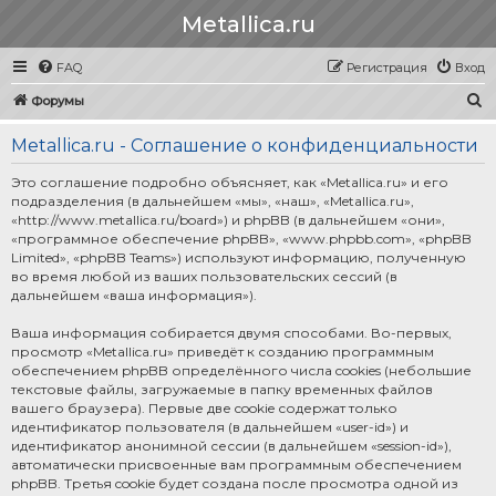
Metallica.ru
FAQ
Регистрация
Вход
П
Форумы
о
Metallica.ru - Соглашение о конфиденциальности
и
с
Это соглашение подробно объясняет, как «Metallica.ru» и его
подразделения (в дальнейшем «мы», «наш», «Metallica.ru»,
к
«http://www.metallica.ru/board») и phpBB (в дальнейшем «они»,
«программное обеспечение phpBB», «www.phpbb.com», «phpBB
Limited», «phpBB Teams») используют информацию, полученную
во время любой из ваших пользовательских сессий (в
дальнейшем «ваша информация»).
Ваша информация собирается двумя способами. Во-первых,
просмотр «Metallica.ru» приведёт к созданию программным
обеспечением phpBB определённого числа cookies (небольшие
текстовые файлы, загружаемые в папку временных файлов
вашего браузера). Первые две cookie содержат только
идентификатор пользователя (в дальнейшем «user-id») и
идентификатор анонимной сессии (в дальнейшем «session-id»),
автоматически присвоенные вам программным обеспечением
phpBB. Третья cookie будет создана после просмотра одной из