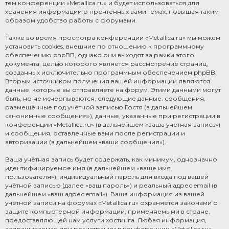
тем конференции «Metallica.ru» и будет использоваться для
хранения информации о прочтённых вами темах, повышая таким
образом удобство работы с форумами.
Также во время просмотра конференции «Metallica.ru» мы можем
установить cookies, внешние по отношению к программному
обеспечению phpBB, однако они выходят за рамки этого
документа, целью которого является рассмотрение страниц,
созданных исключительно программным обеспечением phpBB.
Вторым источником получения вашей информации являются
данные, которые вы отправляете на форум. Этими данными могут
быть, но не исчерпываются, следующие данные: сообщения,
размещённые под учётной записью Гостя (в дальнейшем
«анонимные сообщения»), данные, указанные при регистрации в
конференции «Metallica.ru» (в дальнейшем «ваша учётная запись»)
и сообщения, оставленные вами после регистрации и
авторизации (в дальнейшем «ваши сообщения»).
Ваша учётная запись будет содержать, как минимум, однозначно
идентифицируемое имя (в дальнейшем «ваше имя
пользователя»), индивидуальный пароль для входа под вашей
учётной записью (далее «ваш пароль») и реальный адрес email (в
дальнейшем «ваш адрес email»). Ваша информация из вашей
учётной записи на форумах «Metallica.ru» охраняется законами о
защите компьютерной информации, применяемыми в стране,
предоставляющей нам услуги хостинга. Любая информация,
запрашиваемая при регистрации в конференции «Metallica.ru»,