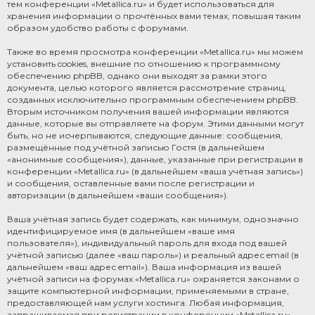
тем конференции «Metallica.ru» и будет использоваться для
хранения информации о прочтённых вами темах, повышая таким
образом удобство работы с форумами.
Также во время просмотра конференции «Metallica.ru» мы можем
установить cookies, внешние по отношению к программному
обеспечению phpBB, однако они выходят за рамки этого
документа, целью которого является рассмотрение страниц,
созданных исключительно программным обеспечением phpBB.
Вторым источником получения вашей информации являются
данные, которые вы отправляете на форум. Этими данными могут
быть, но не исчерпываются, следующие данные: сообщения,
размещённые под учётной записью Гостя (в дальнейшем
«анонимные сообщения»), данные, указанные при регистрации в
конференции «Metallica.ru» (в дальнейшем «ваша учётная запись»)
и сообщения, оставленные вами после регистрации и
авторизации (в дальнейшем «ваши сообщения»).
Ваша учётная запись будет содержать, как минимум, однозначно
идентифицируемое имя (в дальнейшем «ваше имя
пользователя»), индивидуальный пароль для входа под вашей
учётной записью (далее «ваш пароль») и реальный адрес email (в
дальнейшем «ваш адрес email»). Ваша информация из вашей
учётной записи на форумах «Metallica.ru» охраняется законами о
защите компьютерной информации, применяемыми в стране,
предоставляющей нам услуги хостинга. Любая информация,
запрашиваемая при регистрации в конференции «Metallica.ru»,