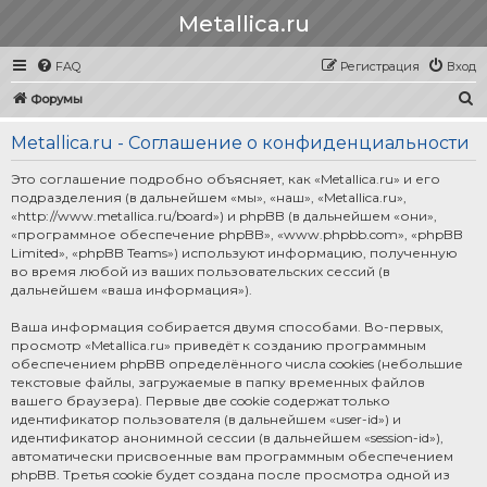
Metallica.ru
FAQ
Регистрация
Вход
П
Форумы
о
Metallica.ru - Соглашение о конфиденциальности
и
с
Это соглашение подробно объясняет, как «Metallica.ru» и его
подразделения (в дальнейшем «мы», «наш», «Metallica.ru»,
к
«http://www.metallica.ru/board») и phpBB (в дальнейшем «они»,
«программное обеспечение phpBB», «www.phpbb.com», «phpBB
Limited», «phpBB Teams») используют информацию, полученную
во время любой из ваших пользовательских сессий (в
дальнейшем «ваша информация»).
Ваша информация собирается двумя способами. Во-первых,
просмотр «Metallica.ru» приведёт к созданию программным
обеспечением phpBB определённого числа cookies (небольшие
текстовые файлы, загружаемые в папку временных файлов
вашего браузера). Первые две cookie содержат только
идентификатор пользователя (в дальнейшем «user-id») и
идентификатор анонимной сессии (в дальнейшем «session-id»),
автоматически присвоенные вам программным обеспечением
phpBB. Третья cookie будет создана после просмотра одной из