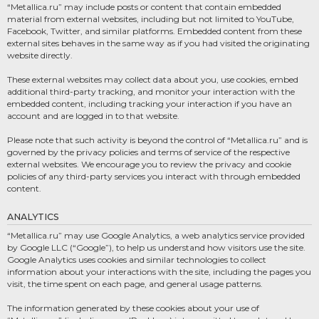
“Metallica.ru” may include posts or content that contain embedded
material from external websites, including but not limited to YouTube,
Facebook, Twitter, and similar platforms. Embedded content from these
external sites behaves in the same way as if you had visited the originating
website directly.
These external websites may collect data about you, use cookies, embed
additional third-party tracking, and monitor your interaction with the
embedded content, including tracking your interaction if you have an
account and are logged in to that website.
Please note that such activity is beyond the control of “Metallica.ru” and is
governed by the privacy policies and terms of service of the respective
external websites. We encourage you to review the privacy and cookie
policies of any third-party services you interact with through embedded
content.
ANALYTICS
“Metallica.ru” may use Google Analytics, a web analytics service provided
by Google LLC (“Google”), to help us understand how visitors use the site.
Google Analytics uses cookies and similar technologies to collect
information about your interactions with the site, including the pages you
visit, the time spent on each page, and general usage patterns.
The information generated by these cookies about your use of