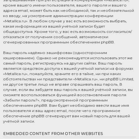
кроме вашего имени пользователя, вашего пароля и вашего
адреса email, может быть как необходимой, так и необязательной
ко вводу, на усмотрение администрации конференции
«Metallica.ru». В любом случае у вас есть возможность выбрать,
какая информация из вашей учётной записи будет
общедоступна. Кроме того, у вас есть возможность согласиться/
отказаться от получения сообщений, автоматически
сгенерированных программным обеспечением phpBB.
Ваш пароль надёжно зашифрован (односторонним
хэшированием). Однако не рекомендуется использовать этот же
самый пароль, регистрируясь на других сайтах. Ваш пароль
является средством доступа к вашей учётной записи на форумах
«Metallica.ru», пожалуйста, храните его в тайне, ни при каких
обстоятельствах ни представители «Metallica.ru», ни phpBB Limited,
ни другое третье лицо не вправе спрашивать ваш пароль. В
случае, если вы забудете ваш пароль к вашей учётной записи, вы
сможете воспользоваться функцией восстановления пароля
«Забыли пароль?», предусмотренной программным
обеспечением phpBB. Вам будет необходимо ввести ваше имя
пользователя и ваш адрес email, после чего программное
обеспечение phpBB сгенерирует вам новый пароль для вашей
учётной записи.
EMBEDDED CONTENT FROM OTHER WEBSITES