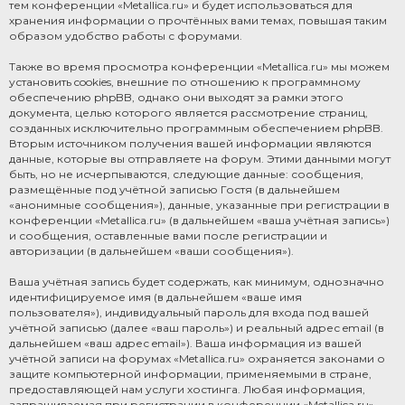
тем конференции «Metallica.ru» и будет использоваться для
хранения информации о прочтённых вами темах, повышая таким
образом удобство работы с форумами.
Также во время просмотра конференции «Metallica.ru» мы можем
установить cookies, внешние по отношению к программному
обеспечению phpBB, однако они выходят за рамки этого
документа, целью которого является рассмотрение страниц,
созданных исключительно программным обеспечением phpBB.
Вторым источником получения вашей информации являются
данные, которые вы отправляете на форум. Этими данными могут
быть, но не исчерпываются, следующие данные: сообщения,
размещённые под учётной записью Гостя (в дальнейшем
«анонимные сообщения»), данные, указанные при регистрации в
конференции «Metallica.ru» (в дальнейшем «ваша учётная запись»)
и сообщения, оставленные вами после регистрации и
авторизации (в дальнейшем «ваши сообщения»).
Ваша учётная запись будет содержать, как минимум, однозначно
идентифицируемое имя (в дальнейшем «ваше имя
пользователя»), индивидуальный пароль для входа под вашей
учётной записью (далее «ваш пароль») и реальный адрес email (в
дальнейшем «ваш адрес email»). Ваша информация из вашей
учётной записи на форумах «Metallica.ru» охраняется законами о
защите компьютерной информации, применяемыми в стране,
предоставляющей нам услуги хостинга. Любая информация,
запрашиваемая при регистрации в конференции «Metallica.ru»,