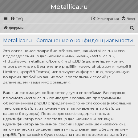
Metallica.ru
FAQ
Регистрация
Вход
П
Форумы
о
Metallica.ru - Соглашение о конфиденциальности
и
с
Это соглашение подробно объясняет, как «Metallica.ru» и его
подразделения (в дальнейшем «мы», «наш», «Metallica.ru»,
к
«http://www.metallica.ru/board») и phpBB (в дальнейшем «они»,
«программное обеспечение phpBB», «www.phpbb.com», «phpBB
Limited», «phpBB Teams») используют информацию, полученную
во время любой из ваших пользовательских сессий (в
дальнейшем «ваша информация»).
Ваша информация собирается двумя способами. Во-первых,
просмотр «Metallica.ru» приведёт к созданию программным
обеспечением phpBB определённого числа cookies (небольшие
текстовые файлы, загружаемые в папку временных файлов
вашего браузера). Первые две cookie содержат только
идентификатор пользователя (в дальнейшем «user-id») и
идентификатор анонимной сессии (в дальнейшем «session-id»),
автоматически присвоенные вам программным обеспечением
phpBB. Третья cookie будет создана после просмотра одной из