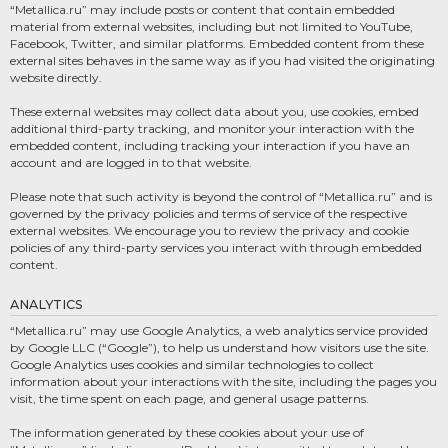
“Metallica.ru” may include posts or content that contain embedded
material from external websites, including but not limited to YouTube,
Facebook, Twitter, and similar platforms. Embedded content from these
external sites behaves in the same way as if you had visited the originating
website directly.
These external websites may collect data about you, use cookies, embed
additional third-party tracking, and monitor your interaction with the
embedded content, including tracking your interaction if you have an
account and are logged in to that website.
Please note that such activity is beyond the control of “Metallica.ru” and is
governed by the privacy policies and terms of service of the respective
external websites. We encourage you to review the privacy and cookie
policies of any third-party services you interact with through embedded
content.
ANALYTICS
“Metallica.ru” may use Google Analytics, a web analytics service provided
by Google LLC (“Google”), to help us understand how visitors use the site.
Google Analytics uses cookies and similar technologies to collect
information about your interactions with the site, including the pages you
visit, the time spent on each page, and general usage patterns.
The information generated by these cookies about your use of