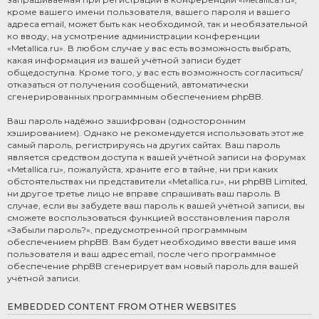
кроме вашего имени пользователя, вашего пароля и вашего
адреса email, может быть как необходимой, так и необязательной
ко вводу, на усмотрение администрации конференции
«Metallica.ru». В любом случае у вас есть возможность выбрать,
какая информация из вашей учётной записи будет
общедоступна. Кроме того, у вас есть возможность согласиться/
отказаться от получения сообщений, автоматически
сгенерированных программным обеспечением phpBB.
Ваш пароль надёжно зашифрован (односторонним
хэшированием). Однако не рекомендуется использовать этот же
самый пароль, регистрируясь на других сайтах. Ваш пароль
является средством доступа к вашей учётной записи на форумах
«Metallica.ru», пожалуйста, храните его в тайне, ни при каких
обстоятельствах ни представители «Metallica.ru», ни phpBB Limited,
ни другое третье лицо не вправе спрашивать ваш пароль. В
случае, если вы забудете ваш пароль к вашей учётной записи, вы
сможете воспользоваться функцией восстановления пароля
«Забыли пароль?», предусмотренной программным
обеспечением phpBB. Вам будет необходимо ввести ваше имя
пользователя и ваш адрес email, после чего программное
обеспечение phpBB сгенерирует вам новый пароль для вашей
учётной записи.
EMBEDDED CONTENT FROM OTHER WEBSITES