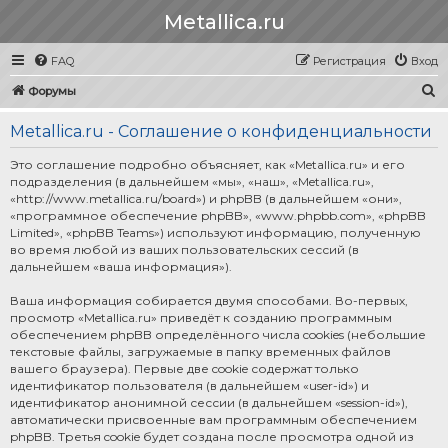
Metallica.ru
FAQ
Регистрация
Вход
П
Форумы
о
Metallica.ru - Соглашение о конфиденциальности
и
с
Это соглашение подробно объясняет, как «Metallica.ru» и его
подразделения (в дальнейшем «мы», «наш», «Metallica.ru»,
к
«http://www.metallica.ru/board») и phpBB (в дальнейшем «они»,
«программное обеспечение phpBB», «www.phpbb.com», «phpBB
Limited», «phpBB Teams») используют информацию, полученную
во время любой из ваших пользовательских сессий (в
дальнейшем «ваша информация»).
Ваша информация собирается двумя способами. Во-первых,
просмотр «Metallica.ru» приведёт к созданию программным
обеспечением phpBB определённого числа cookies (небольшие
текстовые файлы, загружаемые в папку временных файлов
вашего браузера). Первые две cookie содержат только
идентификатор пользователя (в дальнейшем «user-id») и
идентификатор анонимной сессии (в дальнейшем «session-id»),
автоматически присвоенные вам программным обеспечением
phpBB. Третья cookie будет создана после просмотра одной из