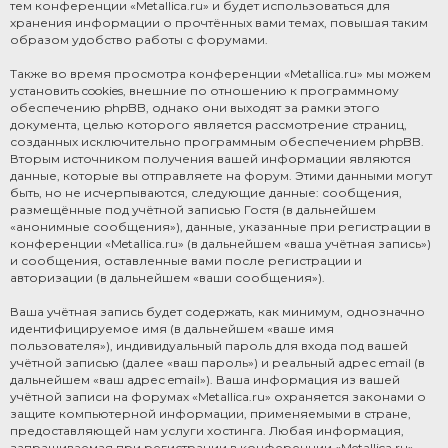
тем конференции «Metallica.ru» и будет использоваться для
хранения информации о прочтённых вами темах, повышая таким
образом удобство работы с форумами.
Также во время просмотра конференции «Metallica.ru» мы можем
установить cookies, внешние по отношению к программному
обеспечению phpBB, однако они выходят за рамки этого
документа, целью которого является рассмотрение страниц,
созданных исключительно программным обеспечением phpBB.
Вторым источником получения вашей информации являются
данные, которые вы отправляете на форум. Этими данными могут
быть, но не исчерпываются, следующие данные: сообщения,
размещённые под учётной записью Гостя (в дальнейшем
«анонимные сообщения»), данные, указанные при регистрации в
конференции «Metallica.ru» (в дальнейшем «ваша учётная запись»)
и сообщения, оставленные вами после регистрации и
авторизации (в дальнейшем «ваши сообщения»).
Ваша учётная запись будет содержать, как минимум, однозначно
идентифицируемое имя (в дальнейшем «ваше имя
пользователя»), индивидуальный пароль для входа под вашей
учётной записью (далее «ваш пароль») и реальный адрес email (в
дальнейшем «ваш адрес email»). Ваша информация из вашей
учётной записи на форумах «Metallica.ru» охраняется законами о
защите компьютерной информации, применяемыми в стране,
предоставляющей нам услуги хостинга. Любая информация,
запрашиваемая при регистрации в конференции «Metallica.ru»,