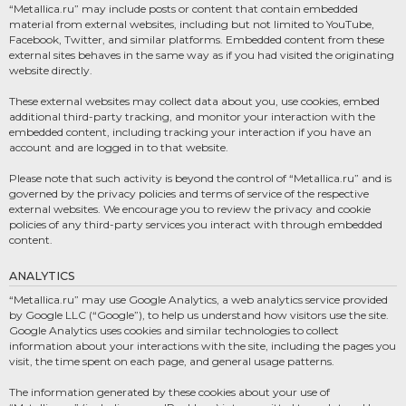
“Metallica.ru” may include posts or content that contain embedded
material from external websites, including but not limited to YouTube,
Facebook, Twitter, and similar platforms. Embedded content from these
external sites behaves in the same way as if you had visited the originating
website directly.
These external websites may collect data about you, use cookies, embed
additional third-party tracking, and monitor your interaction with the
embedded content, including tracking your interaction if you have an
account and are logged in to that website.
Please note that such activity is beyond the control of “Metallica.ru” and is
governed by the privacy policies and terms of service of the respective
external websites. We encourage you to review the privacy and cookie
policies of any third-party services you interact with through embedded
content.
ANALYTICS
“Metallica.ru” may use Google Analytics, a web analytics service provided
by Google LLC (“Google”), to help us understand how visitors use the site.
Google Analytics uses cookies and similar technologies to collect
information about your interactions with the site, including the pages you
visit, the time spent on each page, and general usage patterns.
The information generated by these cookies about your use of