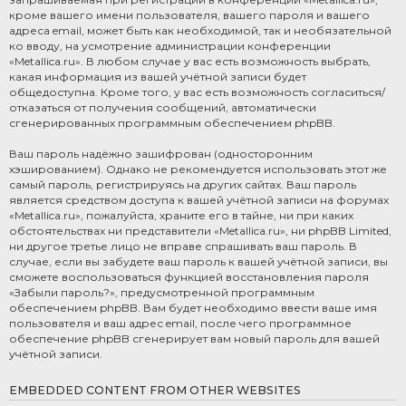
кроме вашего имени пользователя, вашего пароля и вашего
адреса email, может быть как необходимой, так и необязательной
ко вводу, на усмотрение администрации конференции
«Metallica.ru». В любом случае у вас есть возможность выбрать,
какая информация из вашей учётной записи будет
общедоступна. Кроме того, у вас есть возможность согласиться/
отказаться от получения сообщений, автоматически
сгенерированных программным обеспечением phpBB.
Ваш пароль надёжно зашифрован (односторонним
хэшированием). Однако не рекомендуется использовать этот же
самый пароль, регистрируясь на других сайтах. Ваш пароль
является средством доступа к вашей учётной записи на форумах
«Metallica.ru», пожалуйста, храните его в тайне, ни при каких
обстоятельствах ни представители «Metallica.ru», ни phpBB Limited,
ни другое третье лицо не вправе спрашивать ваш пароль. В
случае, если вы забудете ваш пароль к вашей учётной записи, вы
сможете воспользоваться функцией восстановления пароля
«Забыли пароль?», предусмотренной программным
обеспечением phpBB. Вам будет необходимо ввести ваше имя
пользователя и ваш адрес email, после чего программное
обеспечение phpBB сгенерирует вам новый пароль для вашей
учётной записи.
EMBEDDED CONTENT FROM OTHER WEBSITES