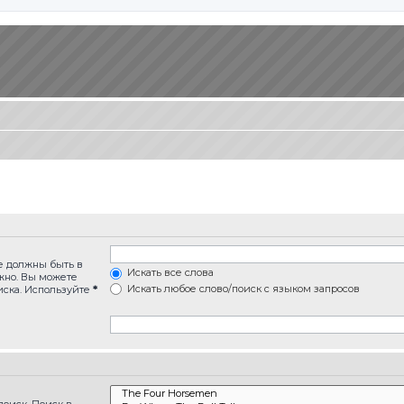
ые должны быть в
Искать все слова
лжно. Вы можете
Искать любое слово/поиск с языком запросов
иска. Используйте
*
оиск. Поиск в