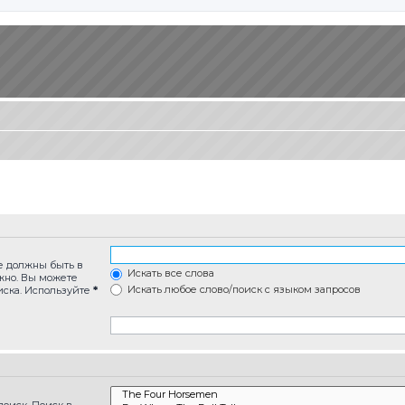
ые должны быть в
Искать все слова
лжно. Вы можете
Искать любое слово/поиск с языком запросов
иска. Используйте
*
оиск. Поиск в