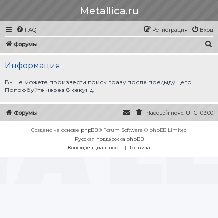
Metallica.ru
FAQ
Регистрация
Вход
П
Форумы
о
Информация
и
с
Вы не можете произвести поиск сразу после предыдущего.
Попробуйте через 8 секунд.
к
Форумы
Часовой пояс:
UTC+03:00
Создано на основе
phpBB
® Forum Software © phpBB Limited
Русская поддержка phpBB
Конфиденциальность
|
Правила