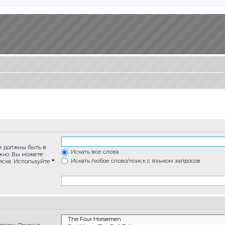
ые должны быть в
Искать все слова
лжно. Вы можете
Искать любое слово/поиск с языком запросов
иска. Используйте
*
оиск. Поиск в