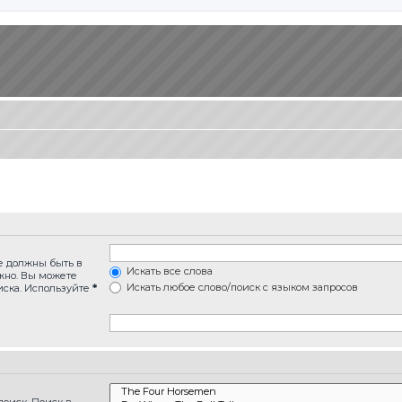
ые должны быть в
Искать все слова
лжно. Вы можете
Искать любое слово/поиск с языком запросов
иска. Используйте
*
оиск. Поиск в