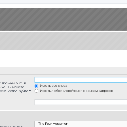
ые должны быть в
Искать все слова
лжно. Вы можете
Искать любое слово/поиск с языком запросов
иска. Используйте
*
оиск. Поиск в