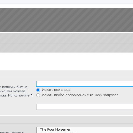
ые должны быть в
Искать все слова
лжно. Вы можете
Искать любое слово/поиск с языком запросов
иска. Используйте
*
оиск. Поиск в