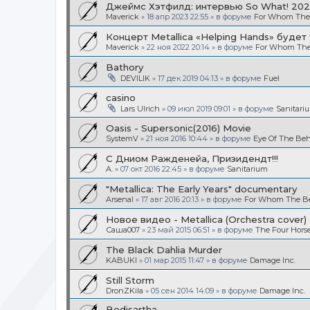
Джеймс Хэтфилд: интервью So What! 20
Maverick
»
18 апр 2023 22:55
» в форуме
For Whom The B
Концерт Metallica «Helping Hands» будет
Maverick
»
22 ноя 2022 20:14
» в форуме
For Whom The 
Bathory
DEVILIK
»
17 дек 2019 04:13
» в форуме
Fuel
casino
Lars Ulrich
»
09 июл 2019 09:01
» в форуме
Sanitari
Oasis - Supersonic(2016) Movie
SystemV
»
21 ноя 2016 10:44
» в форуме
Eye Of The Beh
С Дниом Ражденейа, Призидендт!!!
A.
»
07 окт 2016 22:45
» в форуме
Sanitarium
"Metallica: The Early Years" documentary
Arsenal
»
17 авг 2016 20:13
» в форуме
For Whom The Bel
Новое видео - Metallica (Orchestra cover)
Саша007
»
23 май 2015 06:51
» в форуме
The Four Hor
The Black Dahlia Murder
KABUKI
»
01 мар 2015 11:47
» в форуме
Damage Inc.
Still Storm
DronZKila
»
05 сен 2014 14:09
» в форуме
Damage Inc.
Bodisartha