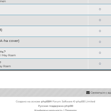
в
emen
т
т
е
ы
О
0
в
т
т
е
ы
О
0
в
т
т
е
3)
ы
О
0
в
т
т
е
(A-ha cover)
ы
О
0
в
т
т
е
ть?
ы
О
0
в
 I May Roam
т
т
е
?
ы
О
0
в
May Roam
т
т
е
ы
в
т
е
ы
т
Связаться с 
ы
Создано на основе
phpBB
® Forum Software © phpBB Limited
Русская поддержка phpBB
Конфиденциальность
|
Правила