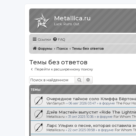
Metallica.ru
Luck. Runs. Out.
Ссылки
FAQ
Форумы
Поиск
Темы без ответов
Темы без ответов
Перейти к расширенному поиску
Поиск
Расширенный поиск
ТЕМЫ
Очередное тайное соло Клиффа Бёртона.
VanSanych
»
06 авг 2026 03:47
» в форуме
The Four H
Дэйв Мастейн выпустит «Ride The Light
Metallica.ru
»
31 окт 2025 10:36
» в форуме
For Whom The
Ларс Ульрих о песне, которая оставила з
Metallica.ru
»
22 окт 2025 09:58
» в форуме
For Whom The