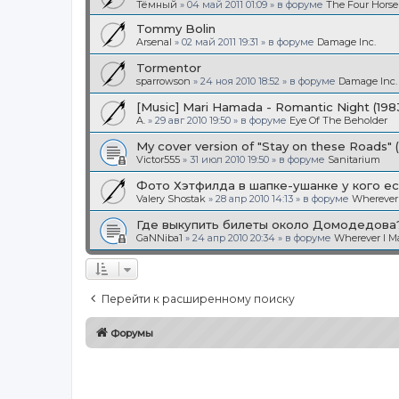
Тёмный
»
04 май 2011 01:09
» в форуме
The Four Hors
Tommy Bolin
Arsenal
»
02 май 2011 19:31
» в форуме
Damage Inc.
Tormentor
sparrowson
»
24 ноя 2010 18:52
» в форуме
Damage Inc.
[Music] Mari Hamada - Romantic Night (198
A.
»
29 авг 2010 19:50
» в форуме
Eye Of The Beholder
My cover version of "Stay on these Roads" 
Victor555
»
31 июл 2010 19:50
» в форуме
Sanitarium
Фото Хэтфилда в шапке-ушанке у кого ес
Valery Shostak
»
28 апр 2010 14:13
» в форуме
Wherever
Где выкупить билеты около Домодедова
GaNNiba1
»
24 апр 2010 20:34
» в форуме
Wherever I 
Перейти к расширенному поиску
Форумы