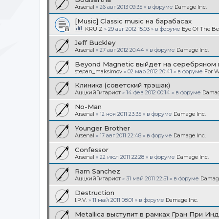
Arsenal
»
26 авг 2013 09:35
» в форуме
Damage Inc.
[Music] Classic music на барабасах
KRUIZ
»
29 авг 2012 15:03
» в форуме
Eye Of The Be
Jeff Buckley
Arsenal
»
27 авг 2012 20:44
» в форуме
Damage Inc.
Beyond Magnetic выйдет на серебряном 
stepan_maksimov
»
02 мар 2012 20:41
» в форуме
For W
Клиника (советский трэшак)
АццкийГитарист
»
14 фев 2012 00:14
» в форуме
Damag
No-Man
Arsenal
»
12 ноя 2011 23:35
» в форуме
Damage Inc.
Younger Brother
Arsenal
»
17 авг 2011 22:48
» в форуме
Damage Inc.
Confessor
Arsenal
»
22 июл 2011 22:28
» в форуме
Damage Inc.
Ram Sanchez
АццкийГитарист
»
31 май 2011 22:51
» в форуме
Damage
Destruction
I.P.V.
»
11 май 2011 08:01
» в форуме
Damage Inc.
Metallica выступит в рамках Гран При Ин