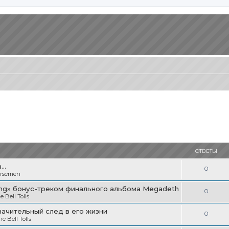
ОТВЕТЫ
..
О
0
orsemen
т
ning» бонус-треком финального альбома Megadeth
О
0
в
 Bell Tolls
т
е
начительный след в его жизни
О
0
в
 Bell Tolls
т
т