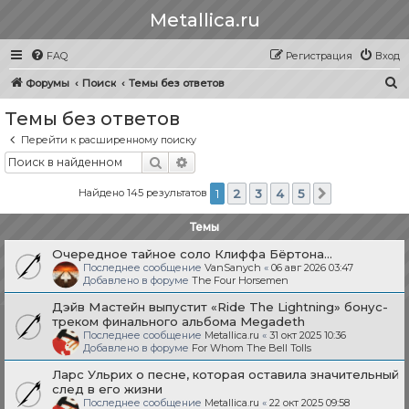
Metallica.ru
FAQ
Регистрация
Вход
П
Форумы
Поиск
Темы без ответов
о
Темы без ответов
и
Перейти к расширенному поиску
с
Поиск
Расширенный поиск
к
Найдено 145 результатов
1
2
3
4
5
След.
Темы
Очередное тайное соло Клиффа Бёртона...
Последнее сообщение
VanSanych
«
06 авг 2026 03:47
Добавлено в форуме
The Four Horsemen
Дэйв Мастейн выпустит «Ride The Lightning» бонус-
треком финального альбома Megadeth
Последнее сообщение
Metallica.ru
«
31 окт 2025 10:36
Добавлено в форуме
For Whom The Bell Tolls
Ларс Ульрих о песне, которая оставила значительный
след в его жизни
Последнее сообщение
Metallica.ru
«
22 окт 2025 09:58