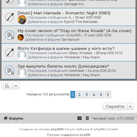
Добавлено в форуме
Damage Inc.
[Music] Mari Hamada - Romantic Night (1983)
Последнее сообщение
A.
«
29 авг 2010 19:50
Добавлено в форуме
Eye Of The Beholder
My cover version of "Stay on these Roads" (A-ha cover)
Последнее сообщение
Victor555
«
31 июл 2010 19:50
Добавлено в форуме
Sanitarium
Фото Хэтфилда в шапке-ушанке у кого есть?
Последнее сообщение
Valery Shostak
«
28 апр 2010 14:13
Добавлено в форуме
Wherever I May Roam
Где выкупить билеты около Домодедова?
Последнее сообщение
GaNNiba1
«
24 апр 2010 20:34
Добавлено в форуме
Wherever I May Roam
Найдено 145 результатов
1
2
3
4
5
След.
Перейти
Форумы
Часовой пояс:
UTC+03:00
Создано на основе
phpBB
® Forum Software © phpBB Limited
Русская поддержка phpBB