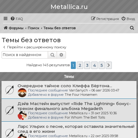
Metallica.ru
FAQ
Регистрация
Вход
П
Форумы
Поиск
Темы без ответов
о
Темы без ответов
и
Перейти к расширенному поиску
с
Поиск
Расширенный поиск
к
Найдено 145 результатов
1
2
3
4
5
След.
Темы
Очередное тайное соло Клиффа Бёртона...
Последнее сообщение
VanSanych
«
06 авг 2026 03:47
Добавлено в форуме
The Four Horsemen
Дэйв Мастейн выпустит «Ride The Lightning» бонус-
треком финального альбома Megadeth
Последнее сообщение
Metallica.ru
«
31 окт 2025 10:36
Добавлено в форуме
For Whom The Bell Tolls
Ларс Ульрих о песне, которая оставила значительный
след в его жизни
Последнее сообщение
Metallica.ru
«
22 окт 2025 09:58