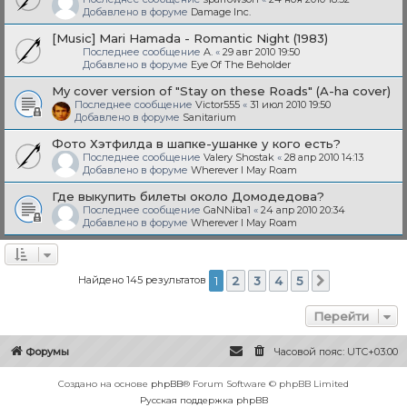
Добавлено в форуме
Damage Inc.
[Music] Mari Hamada - Romantic Night (1983)
Последнее сообщение
A.
«
29 авг 2010 19:50
Добавлено в форуме
Eye Of The Beholder
My cover version of "Stay on these Roads" (A-ha cover)
Последнее сообщение
Victor555
«
31 июл 2010 19:50
Добавлено в форуме
Sanitarium
Фото Хэтфилда в шапке-ушанке у кого есть?
Последнее сообщение
Valery Shostak
«
28 апр 2010 14:13
Добавлено в форуме
Wherever I May Roam
Где выкупить билеты около Домодедова?
Последнее сообщение
GaNNiba1
«
24 апр 2010 20:34
Добавлено в форуме
Wherever I May Roam
Найдено 145 результатов
1
2
3
4
5
След.
Перейти
Форумы
Часовой пояс:
UTC+03:00
Создано на основе
phpBB
® Forum Software © phpBB Limited
Русская поддержка phpBB