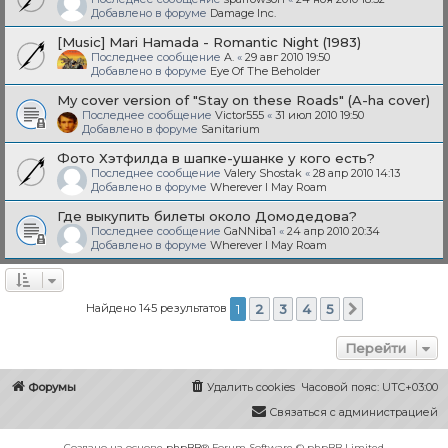
Добавлено в форуме
Damage Inc.
[Music] Mari Hamada - Romantic Night (1983)
Последнее сообщение
A.
«
29 авг 2010 19:50
Добавлено в форуме
Eye Of The Beholder
My cover version of "Stay on these Roads" (A-ha cover)
Последнее сообщение
Victor555
«
31 июл 2010 19:50
Добавлено в форуме
Sanitarium
Фото Хэтфилда в шапке-ушанке у кого есть?
Последнее сообщение
Valery Shostak
«
28 апр 2010 14:13
Добавлено в форуме
Wherever I May Roam
Где выкупить билеты около Домодедова?
Последнее сообщение
GaNNiba1
«
24 апр 2010 20:34
Добавлено в форуме
Wherever I May Roam
Найдено 145 результатов
1
2
3
4
5
След.
Перейти
Форумы
Удалить cookies
Часовой пояс:
UTC+03:00
Связаться с администрацией
Создано на основе
phpBB
® Forum Software © phpBB Limited