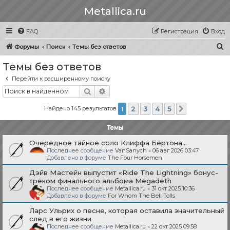
Metallica.ru
FAQ
Регистрация
Вход
П
Форумы
Поиск
Темы без ответов
о
Темы без ответов
и
Перейти к расширенному поиску
с
Поиск
Расширенный поиск
к
Найдено 145 результатов
1
2
3
4
5
След.
Темы
Очередное тайное соло Клиффа Бёртона...
Последнее сообщение
VanSanych
«
06 авг 2026 03:47
Добавлено в форуме
The Four Horsemen
Дэйв Мастейн выпустит «Ride The Lightning» бонус-
треком финального альбома Megadeth
Последнее сообщение
Metallica.ru
«
31 окт 2025 10:36
Добавлено в форуме
For Whom The Bell Tolls
Ларс Ульрих о песне, которая оставила значительный
след в его жизни
Последнее сообщение
Metallica.ru
«
22 окт 2025 09:58