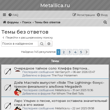
Metallica.ru
FAQ
Регистрация
Вход
П
Форумы
Поиск
Темы без ответов
о
Темы без ответов
и
Перейти к расширенному поиску
с
Поиск
Расширенный поиск
к
Найдено 145 результатов
1
2
3
4
5
След.
Темы
Очередное тайное соло Клиффа Бёртона...
Последнее сообщение
VanSanych
«
06 авг 2026 03:47
Добавлено в форуме
The Four Horsemen
Дэйв Мастейн выпустит «Ride The Lightning» бонус-
треком финального альбома Megadeth
Последнее сообщение
Metallica.ru
«
31 окт 2025 10:36
Добавлено в форуме
For Whom The Bell Tolls
Ларс Ульрих о песне, которая оставила значительный
след в его жизни
Последнее сообщение
Metallica.ru
«
22 окт 2025 09:58