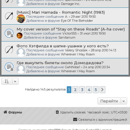
Добавлено в форуме
Damage Inc.
[Music] Mari Hamada - Romantic Night (1983)
Последнее сообщение
A.
«
29 авг 2010 19:50
Добавлено в форуме
Eye Of The Beholder
My cover version of "Stay on these Roads" (A-ha cover)
Последнее сообщение
Victor555
«
31 июл 2010 19:50
Добавлено в форуме
Sanitarium
Фото Хэтфилда в шапке-ушанке у кого есть?
Последнее сообщение
Valery Shostak
«
28 апр 2010 14:13
Добавлено в форуме
Wherever I May Roam
Где выкупить билеты около Домодедова?
Последнее сообщение
GaNNiba1
«
24 апр 2010 20:34
Добавлено в форуме
Wherever I May Roam
Найдено 145 результатов
1
2
3
4
5
След.
Перейти
Форумы
Удалить cookies
Часовой пояс:
UTC+03:00
Связаться с администрацией
Создано на основе
phpBB
® Forum Software © phpBB Limited