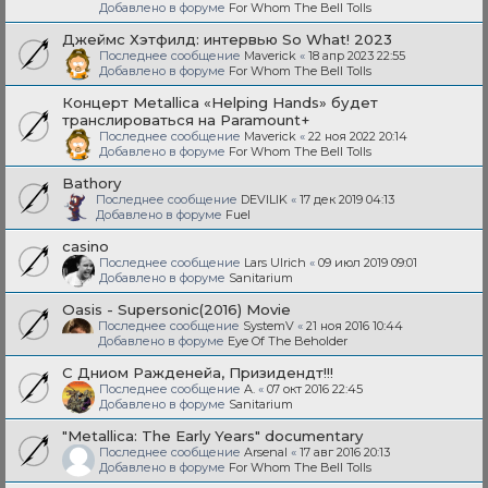
Добавлено в форуме
For Whom The Bell Tolls
Джеймс Хэтфилд: интервью So What! 2023
Последнее сообщение
Maverick
«
18 апр 2023 22:55
Добавлено в форуме
For Whom The Bell Tolls
Концерт Metallica «Helping Hands» будет
транслироваться на Paramount+
Последнее сообщение
Maverick
«
22 ноя 2022 20:14
Добавлено в форуме
For Whom The Bell Tolls
Bathory
Последнее сообщение
DEVILIK
«
17 дек 2019 04:13
Добавлено в форуме
Fuel
casino
Последнее сообщение
Lars Ulrich
«
09 июл 2019 09:01
Добавлено в форуме
Sanitarium
Oasis - Supersonic(2016) Movie
Последнее сообщение
SystemV
«
21 ноя 2016 10:44
Добавлено в форуме
Eye Of The Beholder
С Дниом Ражденейа, Призидендт!!!
Последнее сообщение
A.
«
07 окт 2016 22:45
Добавлено в форуме
Sanitarium
"Metallica: The Early Years" documentary
Последнее сообщение
Arsenal
«
17 авг 2016 20:13
Добавлено в форуме
For Whom The Bell Tolls