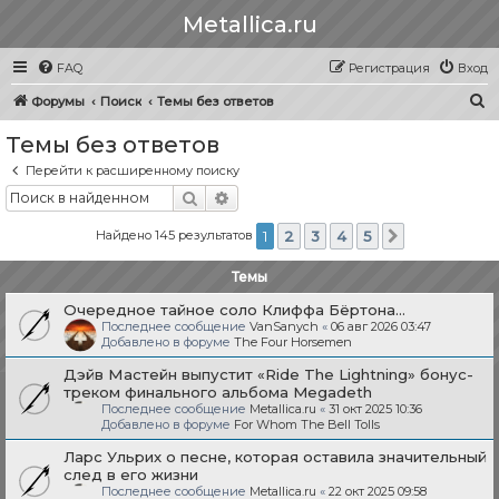
Metallica.ru
FAQ
Регистрация
Вход
П
Форумы
Поиск
Темы без ответов
о
Темы без ответов
и
Перейти к расширенному поиску
с
Поиск
Расширенный поиск
к
Найдено 145 результатов
1
2
3
4
5
След.
Темы
Очередное тайное соло Клиффа Бёртона...
Последнее сообщение
VanSanych
«
06 авг 2026 03:47
Добавлено в форуме
The Four Horsemen
Дэйв Мастейн выпустит «Ride The Lightning» бонус-
треком финального альбома Megadeth
Последнее сообщение
Metallica.ru
«
31 окт 2025 10:36
Добавлено в форуме
For Whom The Bell Tolls
Ларс Ульрих о песне, которая оставила значительный
след в его жизни
Последнее сообщение
Metallica.ru
«
22 окт 2025 09:58