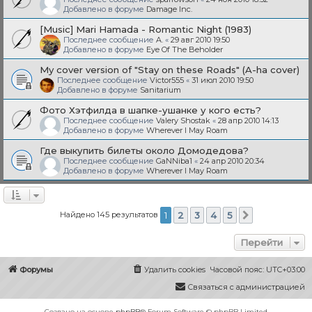
Добавлено в форуме
Damage Inc.
[Music] Mari Hamada - Romantic Night (1983)
Последнее сообщение
A.
«
29 авг 2010 19:50
Добавлено в форуме
Eye Of The Beholder
My cover version of "Stay on these Roads" (A-ha cover)
Последнее сообщение
Victor555
«
31 июл 2010 19:50
Добавлено в форуме
Sanitarium
Фото Хэтфилда в шапке-ушанке у кого есть?
Последнее сообщение
Valery Shostak
«
28 апр 2010 14:13
Добавлено в форуме
Wherever I May Roam
Где выкупить билеты около Домодедова?
Последнее сообщение
GaNNiba1
«
24 апр 2010 20:34
Добавлено в форуме
Wherever I May Roam
Найдено 145 результатов
1
2
3
4
5
След.
Перейти
Форумы
Удалить cookies
Часовой пояс:
UTC+03:00
Связаться с администрацией
Создано на основе
phpBB
® Forum Software © phpBB Limited