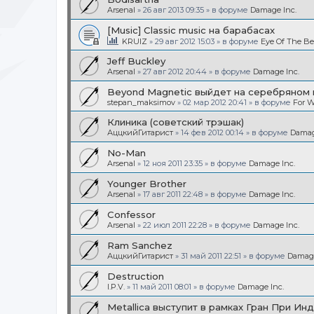
Arsenal
»
26 авг 2013 09:35
» в форуме
Damage Inc.
[Music] Classic music на барабасах
KRUIZ
»
29 авг 2012 15:03
» в форуме
Eye Of The Be
Jeff Buckley
Arsenal
»
27 авг 2012 20:44
» в форуме
Damage Inc.
Beyond Magnetic выйдет на серебряном 
stepan_maksimov
»
02 мар 2012 20:41
» в форуме
For W
Клиника (советский трэшак)
АццкийГитарист
»
14 фев 2012 00:14
» в форуме
Damag
No-Man
Arsenal
»
12 ноя 2011 23:35
» в форуме
Damage Inc.
Younger Brother
Arsenal
»
17 авг 2011 22:48
» в форуме
Damage Inc.
Confessor
Arsenal
»
22 июл 2011 22:28
» в форуме
Damage Inc.
Ram Sanchez
АццкийГитарист
»
31 май 2011 22:51
» в форуме
Damage
Destruction
I.P.V.
»
11 май 2011 08:01
» в форуме
Damage Inc.
Metallica выступит в рамках Гран При Ин