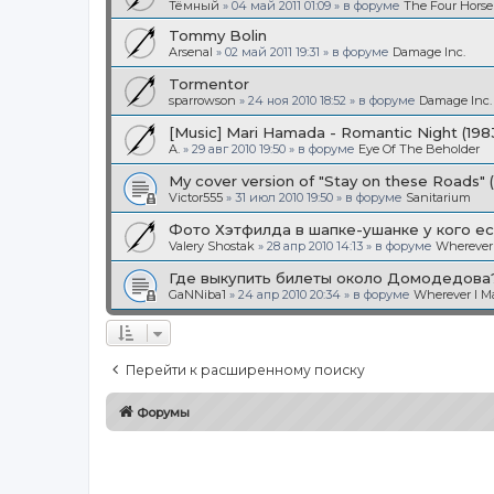
Тёмный
»
04 май 2011 01:09
» в форуме
The Four Hors
Tommy Bolin
Arsenal
»
02 май 2011 19:31
» в форуме
Damage Inc.
Tormentor
sparrowson
»
24 ноя 2010 18:52
» в форуме
Damage Inc.
[Music] Mari Hamada - Romantic Night (198
A.
»
29 авг 2010 19:50
» в форуме
Eye Of The Beholder
My cover version of "Stay on these Roads" 
Victor555
»
31 июл 2010 19:50
» в форуме
Sanitarium
Фото Хэтфилда в шапке-ушанке у кого ес
Valery Shostak
»
28 апр 2010 14:13
» в форуме
Wherever
Где выкупить билеты около Домодедова
GaNNiba1
»
24 апр 2010 20:34
» в форуме
Wherever I 
Перейти к расширенному поиску
Форумы