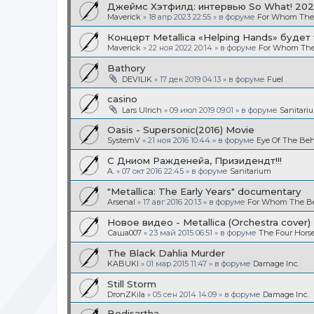
Джеймс Хэтфилд: интервью So What! 20
Maverick
»
18 апр 2023 22:55
» в форуме
For Whom The B
Концерт Metallica «Helping Hands» будет
Maverick
»
22 ноя 2022 20:14
» в форуме
For Whom The 
Bathory
DEVILIK
»
17 дек 2019 04:13
» в форуме
Fuel
casino
Lars Ulrich
»
09 июл 2019 09:01
» в форуме
Sanitari
Oasis - Supersonic(2016) Movie
SystemV
»
21 ноя 2016 10:44
» в форуме
Eye Of The Beh
С Дниом Ражденейа, Призидендт!!!
A.
»
07 окт 2016 22:45
» в форуме
Sanitarium
"Metallica: The Early Years" documentary
Arsenal
»
17 авг 2016 20:13
» в форуме
For Whom The Bel
Новое видео - Metallica (Orchestra cover)
Саша007
»
23 май 2015 06:51
» в форуме
The Four Hor
The Black Dahlia Murder
KABUKI
»
01 мар 2015 11:47
» в форуме
Damage Inc.
Still Storm
DronZKila
»
05 сен 2014 14:09
» в форуме
Damage Inc.
Bodisartha