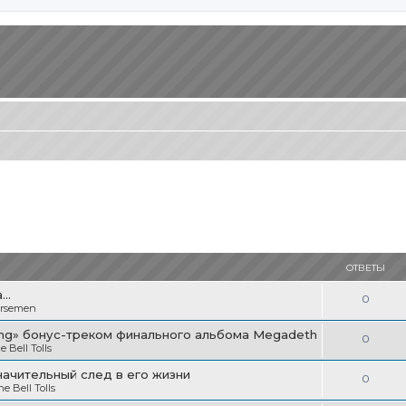
ОТВЕТЫ
..
О
0
orsemen
т
ning» бонус-треком финального альбома Megadeth
О
0
в
 Bell Tolls
т
е
начительный след в его жизни
О
0
в
 Bell Tolls
т
т