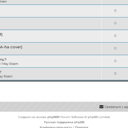
в
emen
т
т
е
ы
О
0
в
т
т
е
ы
О
0
в
т
т
е
3)
ы
О
0
в
т
т
е
(A-ha cover)
ы
О
0
в
т
т
е
ть?
ы
О
0
в
 I May Roam
т
т
е
?
ы
О
0
в
May Roam
т
т
е
ы
в
т
е
ы
т
Связаться с 
ы
Создано на основе
phpBB
® Forum Software © phpBB Limited
Русская поддержка phpBB
Конфиденциальность
|
Правила