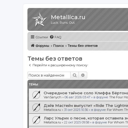
Metallica.ru
Luck. Runs. Out.
Ссылки
FAQ
Форумы
Поиск
Темы без ответов
Темы без ответов
Перейти к расширенному поиску
Поиск
Расширенный поиск
ТЕМЫ
Очередное тайное соло Клиффа Бёртона.
VanSanych
»
06 авг 2026 03:47
» в форуме
The Four H
Дэйв Мастейн выпустит «Ride The Light
Metallica.ru
»
31 окт 2025 10:36
» в форуме
For Whom The
Ларс Ульрих о песне, которая оставила з
Metallica.ru
»
22 окт 2025 09:58
» в форуме
For Whom The