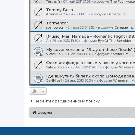
Тёмный
»
04 май 2011 01:09
» в форуме
The Four Hors
Tommy Bolin
Arsenal
»
02 май 2011 19:31
» в форуме
Damage Inc.
Tormentor
sparrowson
»
24 ноя 2010 18:52
» в форуме
Damage Inc.
[Music] Mari Hamada - Romantic Night (198
A.
»
29 авг 2010 19:50
» в форуме
Eye Of The Beholder
My cover version of "Stay on these Roads" 
Victor555
»
31 июл 2010 19:50
» в форуме
Sanitarium
Фото Хэтфилда в шапке-ушанке у кого ес
Valery Shostak
»
28 апр 2010 14:13
» в форуме
Wherever
Где выкупить билеты около Домодедова
GaNNiba1
»
24 апр 2010 20:34
» в форуме
Wherever I 
Перейти к расширенному поиску
Форумы