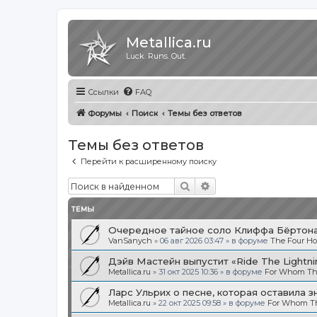
Metallica.ru
Luck. Runs. Out.
Ссылки
FAQ
Форумы
Поиск
Темы без ответов
Темы без ответов
Перейти к расширенному поиску
Поиск
Расширенный поиск
ТЕМЫ
Очередное тайное соло Клиффа Бёртона.
VanSanych
»
06 авг 2026 03:47
» в форуме
The Four H
Дэйв Мастейн выпустит «Ride The Light
Metallica.ru
»
31 окт 2025 10:36
» в форуме
For Whom The
Ларс Ульрих о песне, которая оставила з
Metallica.ru
»
22 окт 2025 09:58
» в форуме
For Whom The