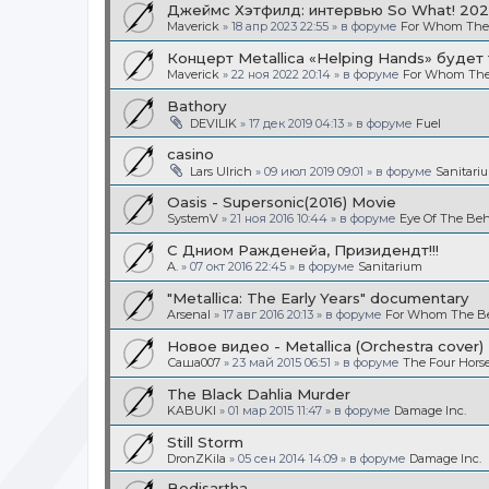
Джеймс Хэтфилд: интервью So What! 20
Maverick
»
18 апр 2023 22:55
» в форуме
For Whom The B
Концерт Metallica «Helping Hands» будет
Maverick
»
22 ноя 2022 20:14
» в форуме
For Whom The 
Bathory
DEVILIK
»
17 дек 2019 04:13
» в форуме
Fuel
casino
Lars Ulrich
»
09 июл 2019 09:01
» в форуме
Sanitari
Oasis - Supersonic(2016) Movie
SystemV
»
21 ноя 2016 10:44
» в форуме
Eye Of The Beh
С Дниом Ражденейа, Призидендт!!!
A.
»
07 окт 2016 22:45
» в форуме
Sanitarium
"Metallica: The Early Years" documentary
Arsenal
»
17 авг 2016 20:13
» в форуме
For Whom The Bel
Новое видео - Metallica (Orchestra cover)
Саша007
»
23 май 2015 06:51
» в форуме
The Four Hor
The Black Dahlia Murder
KABUKI
»
01 мар 2015 11:47
» в форуме
Damage Inc.
Still Storm
DronZKila
»
05 сен 2014 14:09
» в форуме
Damage Inc.
Bodisartha