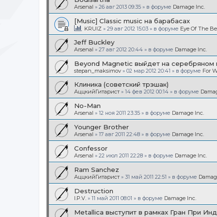
Arsenal
»
26 авг 2013 09:35
» в форуме
Damage Inc.
[Music] Classic music на барабасах
KRUIZ
»
29 авг 2012 15:03
» в форуме
Eye Of The Be
Jeff Buckley
Arsenal
»
27 авг 2012 20:44
» в форуме
Damage Inc.
Beyond Magnetic выйдет на серебряном 
stepan_maksimov
»
02 мар 2012 20:41
» в форуме
For W
Клиника (советский трэшак)
АццкийГитарист
»
14 фев 2012 00:14
» в форуме
Damag
No-Man
Arsenal
»
12 ноя 2011 23:35
» в форуме
Damage Inc.
Younger Brother
Arsenal
»
17 авг 2011 22:48
» в форуме
Damage Inc.
Confessor
Arsenal
»
22 июл 2011 22:28
» в форуме
Damage Inc.
Ram Sanchez
АццкийГитарист
»
31 май 2011 22:51
» в форуме
Damage
Destruction
I.P.V.
»
11 май 2011 08:01
» в форуме
Damage Inc.
Metallica выступит в рамках Гран При Ин