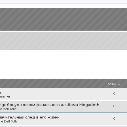
ОТВЕТЫ
..
О
0
orsemen
т
ning» бонус-треком финального альбома Megadeth
О
0
в
 Bell Tolls
т
е
начительный след в его жизни
О
0
в
 Bell Tolls
т
т