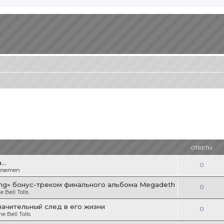
ОТВЕТЫ
..
О
0
orsemen
т
ning» бонус-треком финального альбома Megadeth
О
0
в
 Bell Tolls
т
е
начительный след в его жизни
О
0
в
 Bell Tolls
т
т