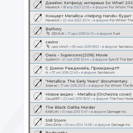
Джеймс Хэтфилд: интервью So What! 20
Maverick
»
18 апр 2023 22:55
» в форуме
For Whom The B
Концерт Metallica «Helping Hands» будет
Maverick
»
22 ноя 2022 20:14
» в форуме
For Whom The 
Bathory
DEVILIK
»
17 дек 2019 04:13
» в форуме
Fuel
casino
Lars Ulrich
»
09 июл 2019 09:01
» в форуме
Sanitari
Oasis - Supersonic(2016) Movie
SystemV
»
21 ноя 2016 10:44
» в форуме
Eye Of The Beh
С Дниом Ражденейа, Призидендт!!!
A.
»
07 окт 2016 22:45
» в форуме
Sanitarium
"Metallica: The Early Years" documentary
Arsenal
»
17 авг 2016 20:13
» в форуме
For Whom The Bel
Новое видео - Metallica (Orchestra cover)
Саша007
»
23 май 2015 06:51
» в форуме
The Four Hor
The Black Dahlia Murder
KABUKI
»
01 мар 2015 11:47
» в форуме
Damage Inc.
Still Storm
DronZKila
»
05 сен 2014 14:09
» в форуме
Damage Inc.
Bodisartha