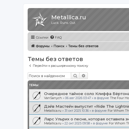
Metallica.ru
Luck. Runs. Out.
Ссылки
FAQ
Форумы
Поиск
Темы без ответов
Темы без ответов
Перейти к расширенному поиску
Поиск
Расширенный поиск
ТЕМЫ
Очередное тайное соло Клиффа Бёртона.
VanSanych
»
06 авг 2026 03:47
» в форуме
The Four H
Дэйв Мастейн выпустит «Ride The Light
Metallica.ru
»
31 окт 2025 10:36
» в форуме
For Whom The
Ларс Ульрих о песне, которая оставила з
Metallica.ru
»
22 окт 2025 09:58
» в форуме
For Whom The