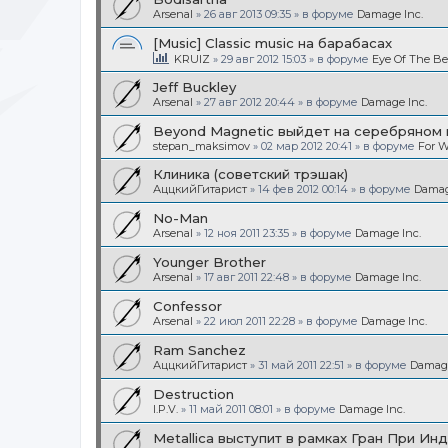
Arsenal
»
26 авг 2013 09:35
» в форуме
Damage Inc.
[Music] Classic music на барабасах
KRUIZ
»
29 авг 2012 15:03
» в форуме
Eye Of The Be
Jeff Buckley
Arsenal
»
27 авг 2012 20:44
» в форуме
Damage Inc.
Beyond Magnetic выйдет на серебряном 
stepan_maksimov
»
02 мар 2012 20:41
» в форуме
For W
Клиника (советский трэшак)
АццкийГитарист
»
14 фев 2012 00:14
» в форуме
Damag
No-Man
Arsenal
»
12 ноя 2011 23:35
» в форуме
Damage Inc.
Younger Brother
Arsenal
»
17 авг 2011 22:48
» в форуме
Damage Inc.
Confessor
Arsenal
»
22 июл 2011 22:28
» в форуме
Damage Inc.
Ram Sanchez
АццкийГитарист
»
31 май 2011 22:51
» в форуме
Damage
Destruction
I.P.V.
»
11 май 2011 08:01
» в форуме
Damage Inc.
Metallica выступит в рамках Гран При Ин