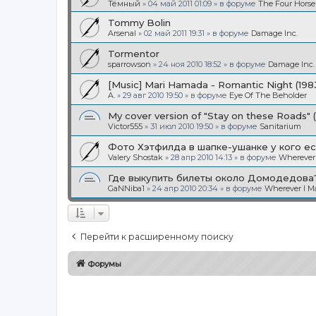
Тёмный
»
04 май 2011 01:09
» в форуме
The Four Hors
Tommy Bolin
Arsenal
»
02 май 2011 19:31
» в форуме
Damage Inc.
Tormentor
sparrowson
»
24 ноя 2010 18:52
» в форуме
Damage Inc.
[Music] Mari Hamada - Romantic Night (198
A.
»
29 авг 2010 19:50
» в форуме
Eye Of The Beholder
My cover version of "Stay on these Roads" 
Victor555
»
31 июл 2010 19:50
» в форуме
Sanitarium
Фото Хэтфилда в шапке-ушанке у кого ес
Valery Shostak
»
28 апр 2010 14:13
» в форуме
Wherever
Где выкупить билеты около Домодедова
GaNNiba1
»
24 апр 2010 20:34
» в форуме
Wherever I 
Перейти к расширенному поиску
Форумы