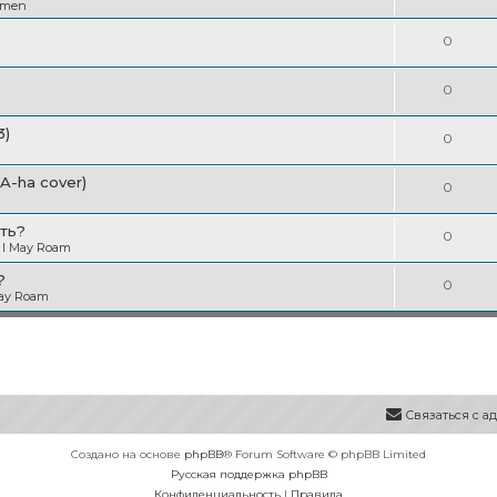
в
emen
т
т
е
ы
О
0
в
т
т
е
ы
О
0
в
т
т
е
3)
ы
О
0
в
т
т
е
(A-ha cover)
ы
О
0
в
т
т
е
ть?
ы
О
0
в
 I May Roam
т
т
е
?
ы
О
0
в
May Roam
т
т
е
ы
в
т
е
ы
т
Связаться с 
ы
Создано на основе
phpBB
® Forum Software © phpBB Limited
Русская поддержка phpBB
Конфиденциальность
|
Правила