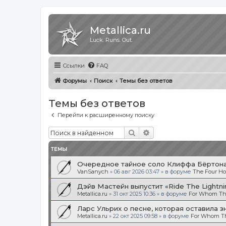
Metallica.ru
Luck. Runs. Out.
Ссылки
FAQ
Форумы
Поиск
Темы без ответов
Темы без ответов
Перейти к расширенному поиску
Поиск
Расширенный поиск
ТЕМЫ
Очередное тайное соло Клиффа Бёртона.
VanSanych
»
06 авг 2026 03:47
» в форуме
The Four H
Дэйв Мастейн выпустит «Ride The Light
Metallica.ru
»
31 окт 2025 10:36
» в форуме
For Whom The
Ларс Ульрих о песне, которая оставила з
Metallica.ru
»
22 окт 2025 09:58
» в форуме
For Whom The