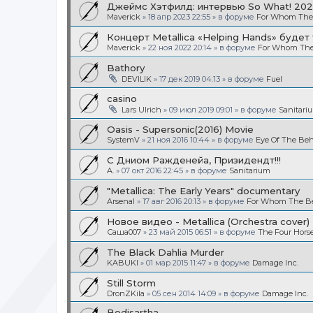
Джеймс Хэтфилд: интервью So What! 20
Maverick
»
18 апр 2023 22:55
» в форуме
For Whom The B
Концерт Metallica «Helping Hands» будет
Maverick
»
22 ноя 2022 20:14
» в форуме
For Whom The 
Bathory
DEVILIK
»
17 дек 2019 04:13
» в форуме
Fuel
casino
Lars Ulrich
»
09 июл 2019 09:01
» в форуме
Sanitari
Oasis - Supersonic(2016) Movie
SystemV
»
21 ноя 2016 10:44
» в форуме
Eye Of The Beh
С Дниом Ражденейа, Призидендт!!!
A.
»
07 окт 2016 22:45
» в форуме
Sanitarium
"Metallica: The Early Years" documentary
Arsenal
»
17 авг 2016 20:13
» в форуме
For Whom The Bel
Новое видео - Metallica (Orchestra cover)
Саша007
»
23 май 2015 06:51
» в форуме
The Four Hor
The Black Dahlia Murder
KABUKI
»
01 мар 2015 11:47
» в форуме
Damage Inc.
Still Storm
DronZKila
»
05 сен 2014 14:09
» в форуме
Damage Inc.
Bodisartha