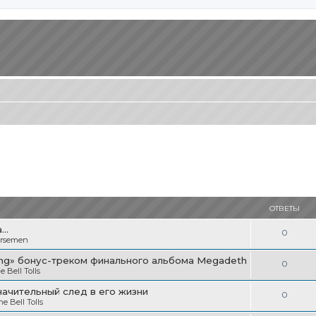
ОТВЕТЫ
..
О
0
orsemen
т
ning» бонус-треком финального альбома Megadeth
О
0
в
 Bell Tolls
т
е
начительный след в его жизни
О
0
в
 Bell Tolls
т
т