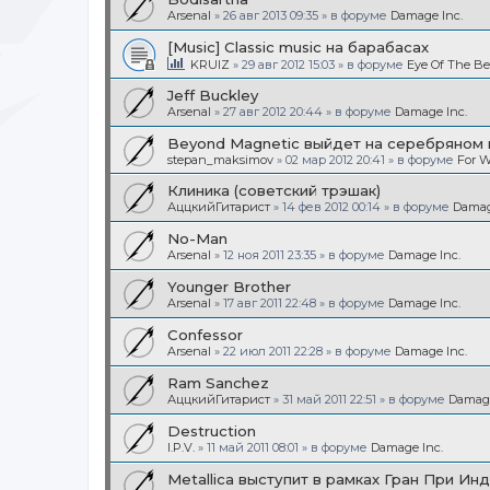
Arsenal
»
26 авг 2013 09:35
» в форуме
Damage Inc.
[Music] Classic music на барабасах
KRUIZ
»
29 авг 2012 15:03
» в форуме
Eye Of The Be
Jeff Buckley
Arsenal
»
27 авг 2012 20:44
» в форуме
Damage Inc.
Beyond Magnetic выйдет на серебряном 
stepan_maksimov
»
02 мар 2012 20:41
» в форуме
For W
Клиника (советский трэшак)
АццкийГитарист
»
14 фев 2012 00:14
» в форуме
Damag
No-Man
Arsenal
»
12 ноя 2011 23:35
» в форуме
Damage Inc.
Younger Brother
Arsenal
»
17 авг 2011 22:48
» в форуме
Damage Inc.
Confessor
Arsenal
»
22 июл 2011 22:28
» в форуме
Damage Inc.
Ram Sanchez
АццкийГитарист
»
31 май 2011 22:51
» в форуме
Damage
Destruction
I.P.V.
»
11 май 2011 08:01
» в форуме
Damage Inc.
Metallica выступит в рамках Гран При Ин