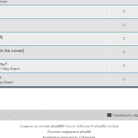
в
emen
т
т
е
ы
О
0
в
т
т
е
ы
О
0
в
т
т
е
3)
ы
О
0
в
т
т
е
(A-ha cover)
ы
О
0
в
т
т
е
ть?
ы
О
0
в
 I May Roam
т
т
е
?
ы
О
0
в
May Roam
т
т
е
ы
в
т
е
ы
т
Связаться с 
ы
Создано на основе
phpBB
® Forum Software © phpBB Limited
Русская поддержка phpBB
Конфиденциальность
|
Правила