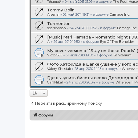
Тёмный
»
04 май 2011 01:09
» в форуме
The Four Hors
Tommy Bolin
Arsenal
»
02 май 2011 19:31
» в форуме
Damage Inc.
Tormentor
sparrowson
»
24 ноя 2010 18:52
» в форуме
Damage Inc.
[Music] Mari Hamada - Romantic Night (198
A.
»
29 авг 2010 19:50
» в форуме
Eye Of The Beholder
My cover version of "Stay on these Roads" 
Victor555
»
31 июл 2010 19:50
» в форуме
Sanitarium
Фото Хэтфилда в шапке-ушанке у кого ес
Valery Shostak
»
28 апр 2010 14:13
» в форуме
Wherever
Где выкупить билеты около Домодедова
GaNNiba1
»
24 апр 2010 20:34
» в форуме
Wherever I 
Перейти к расширенному поиску
Форумы