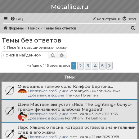
Metallica.ru
FAQ
Регистрация
Вход
П
Форумы
Поиск
Темы без ответов
о
Темы без ответов
и
Перейти к расширенному поиску
с
Поиск
Расширенный поиск
к
Найдено 145 результатов
1
2
3
4
5
След.
Темы
Очередное тайное соло Клиффа Бёртона...
Последнее сообщение
VanSanych
«
06 авг 2026 03:47
Добавлено в форуме
The Four Horsemen
Дэйв Мастейн выпустит «Ride The Lightning» бонус-
треком финального альбома Megadeth
Последнее сообщение
Metallica.ru
«
31 окт 2025 10:36
Добавлено в форуме
For Whom The Bell Tolls
Ларс Ульрих о песне, которая оставила значительный
след в его жизни
Последнее сообщение
Metallica.ru
«
22 окт 2025 09:58