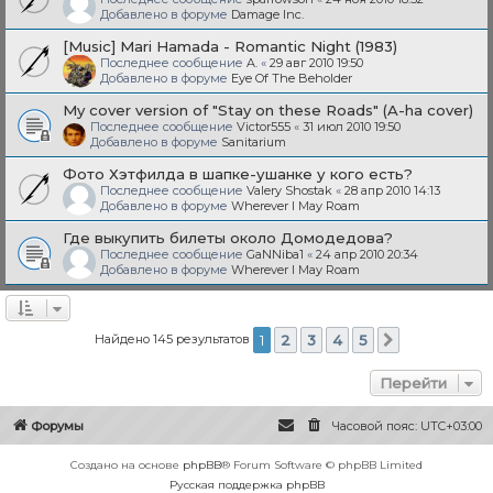
Добавлено в форуме
Damage Inc.
[Music] Mari Hamada - Romantic Night (1983)
Последнее сообщение
A.
«
29 авг 2010 19:50
Добавлено в форуме
Eye Of The Beholder
My cover version of "Stay on these Roads" (A-ha cover)
Последнее сообщение
Victor555
«
31 июл 2010 19:50
Добавлено в форуме
Sanitarium
Фото Хэтфилда в шапке-ушанке у кого есть?
Последнее сообщение
Valery Shostak
«
28 апр 2010 14:13
Добавлено в форуме
Wherever I May Roam
Где выкупить билеты около Домодедова?
Последнее сообщение
GaNNiba1
«
24 апр 2010 20:34
Добавлено в форуме
Wherever I May Roam
Найдено 145 результатов
1
2
3
4
5
След.
Перейти
Форумы
Часовой пояс:
UTC+03:00
Создано на основе
phpBB
® Forum Software © phpBB Limited
Русская поддержка phpBB