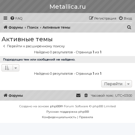
Metallica.ru
FAQ
Регистрация
Вход
П
Форумы
Поиск
Активные темы
о
Активные темы
и
Перейти к расширенному поиску
с
Найдено 0 результатов • Страница
1
из
1
к
Подходящих тем или сообщений не найдено.
Найдено 0 результатов • Страница
1
из
1
Перейти
Форумы
Часовой пояс:
UTC+03:00
Создано на основе
phpBB
® Forum Software © phpBB Limited
Русская поддержка phpBB
Конфиденциальность
|
Правила