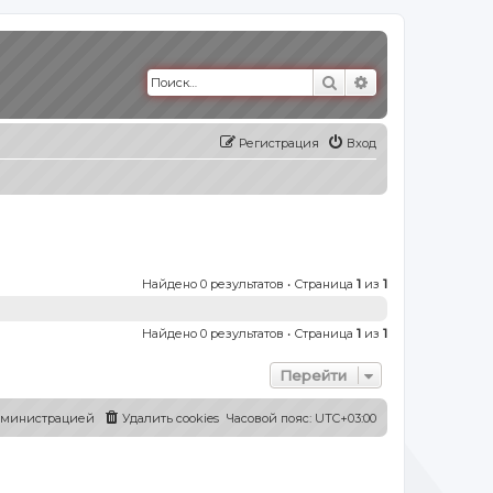
Поиск
Расширенный п
Регистрация
Вход
Найдено 0 результатов • Страница
1
из
1
Найдено 0 результатов • Страница
1
из
1
Перейти
администрацией
Удалить cookies
Часовой пояс:
UTC+03:00