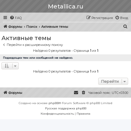
Metallica.ru
FAQ
Регистрация
Вход
П
Форумы
Поиск
Активные темы
о
Активные темы
и
Перейти к расширенному поиску
с
Найдено 0 результатов • Страница
1
из
1
к
Подходящих тем или сообщений не найдено.
Найдено 0 результатов • Страница
1
из
1
Перейти
Форумы
Часовой пояс:
UTC+03:00
Создано на основе
phpBB
® Forum Software © phpBB Limited
Русская поддержка phpBB
Конфиденциальность
|
Правила