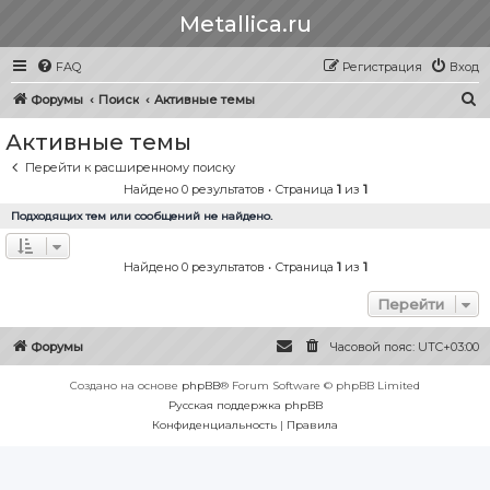
Metallica.ru
FAQ
Регистрация
Вход
П
Форумы
Поиск
Активные темы
о
Активные темы
и
Перейти к расширенному поиску
с
Найдено 0 результатов • Страница
1
из
1
к
Подходящих тем или сообщений не найдено.
Найдено 0 результатов • Страница
1
из
1
Перейти
Форумы
Часовой пояс:
UTC+03:00
Создано на основе
phpBB
® Forum Software © phpBB Limited
Русская поддержка phpBB
Конфиденциальность
|
Правила