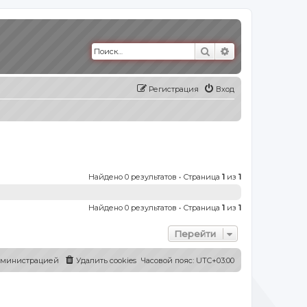
Поиск
Расширенный п
Регистрация
Вход
Найдено 0 результатов • Страница
1
из
1
Найдено 0 результатов • Страница
1
из
1
Перейти
администрацией
Удалить cookies
Часовой пояс:
UTC+03:00