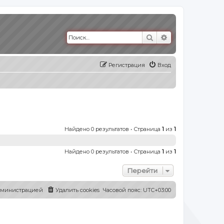
Поиск
Расширенный п
Регистрация
Вход
Найдено 0 результатов • Страница
1
из
1
Найдено 0 результатов • Страница
1
из
1
Перейти
администрацией
Удалить cookies
Часовой пояс:
UTC+03:00