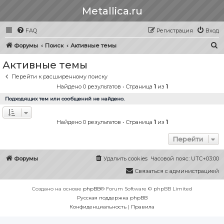
Metallica.ru
FAQ
Регистрация
Вход
П
Форумы
Поиск
Активные темы
о
Активные темы
и
Перейти к расширенному поиску
с
Найдено 0 результатов • Страница
1
из
1
к
Подходящих тем или сообщений не найдено.
Найдено 0 результатов • Страница
1
из
1
Перейти
Форумы
Удалить cookies
Часовой пояс:
UTC+03:00
Связаться с администрацией
Создано на основе
phpBB
® Forum Software © phpBB Limited
Русская поддержка phpBB
Конфиденциальность
|
Правила