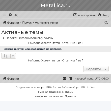
Metallica.ru
FAQ
Регистрация
Вход
П
Форумы
Поиск
Активные темы
о
Активные темы
и
Перейти к расширенному поиску
с
Найдено 0 результатов • Страница
1
из
1
к
Подходящих тем или сообщений не найдено.
Найдено 0 результатов • Страница
1
из
1
Перейти
Форумы
Часовой пояс:
UTC+03:00
Создано на основе
phpBB
® Forum Software © phpBB Limited
Русская поддержка phpBB
Конфиденциальность
|
Правила