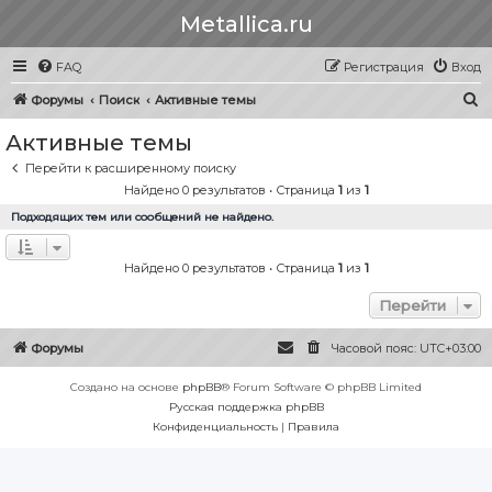
Metallica.ru
FAQ
Регистрация
Вход
П
Форумы
Поиск
Активные темы
о
Активные темы
и
Перейти к расширенному поиску
с
Найдено 0 результатов • Страница
1
из
1
к
Подходящих тем или сообщений не найдено.
Найдено 0 результатов • Страница
1
из
1
Перейти
Форумы
Часовой пояс:
UTC+03:00
Создано на основе
phpBB
® Forum Software © phpBB Limited
Русская поддержка phpBB
Конфиденциальность
|
Правила