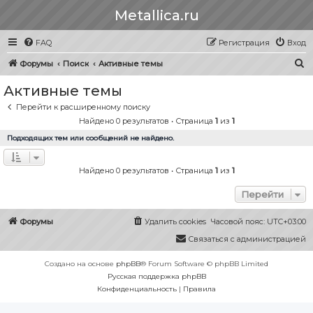
Metallica.ru
FAQ
Регистрация
Вход
П
Форумы
Поиск
Активные темы
о
Активные темы
и
Перейти к расширенному поиску
с
Найдено 0 результатов • Страница
1
из
1
к
Подходящих тем или сообщений не найдено.
Найдено 0 результатов • Страница
1
из
1
Перейти
Форумы
Удалить cookies
Часовой пояс:
UTC+03:00
Связаться с администрацией
Создано на основе
phpBB
® Forum Software © phpBB Limited
Русская поддержка phpBB
Конфиденциальность
|
Правила