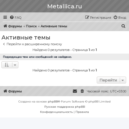
Metallica.ru
FAQ
Регистрация
Вход
П
Форумы
Поиск
Активные темы
о
Активные темы
и
Перейти к расширенному поиску
с
Найдено 0 результатов • Страница
1
из
1
к
Подходящих тем или сообщений не найдено.
Найдено 0 результатов • Страница
1
из
1
Перейти
Форумы
Часовой пояс:
UTC+03:00
Создано на основе
phpBB
® Forum Software © phpBB Limited
Русская поддержка phpBB
Конфиденциальность
|
Правила